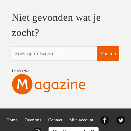
Niet gevonden wat je
zocht?
Zoeken
Lees ons
Facebook
Twi
Home
Over ons
Contact
Mijn account
Instagram