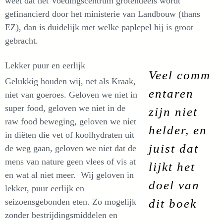
weet dat het Voedingscentrum grotendeels wordt
gefinancierd door het ministerie van Landbouw (thans
EZ), dan is duidelijk met welke paplepel hij is groot
gebracht.
Lekker puur en eerlijk
Veel comm
Gelukkig houden wij, net als Kraak,
entaren
niet van goeroes. Geloven we niet in
super food, geloven we niet in de
zijn niet
raw food beweging, geloven we niet
helder, en
in diëten die vet of koolhydraten uit
juist
dat
de weg gaan, geloven we niet dat de
mens van nature geen vlees of vis at
lijkt het
en wat al niet meer. Wij geloven in
doel van
lekker, puur eerlijk en
seizoensgebonden eten. Zo mogelijk
dit boek
zonder bestrijdingsmiddelen en