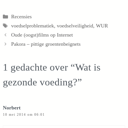
Categorieën
Recensies
Tags
voedselproblematiek
,
voedselveiligheid
,
WUR
Oude (oogst)films op Internet
Pakora – pittige groentenbeignets
1 gedachte over “Wat is
gezonde voeding?”
Norbert
10 mei 2014 om 06:01