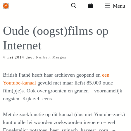
Ga
Menu
naar
de
Oude (oogst)films op
inhoud
Internet
4 mei 2014
door
Norbert Mergen
British Pathé heeft haar archieven geopend en
een
Youtube-kanaal
gevuld met maar liefst 85.000 oude
film(pje)s. Ook over groenten en granen – voornamelijk
oogsten. Kijk zelf eens.
Met de zoekfunctie op dit kanaal (dus niet Youtube-zoek)
kunt u allerlei woorden zoekwoorden invoeren – wel
Engelstalig: potatoes, beet, spinach, harvest, corn, –