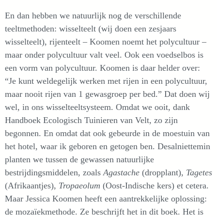
En dan hebben we natuurlijk nog de verschillende
teeltmethoden: wisselteelt (wij doen een zesjaars
wisselteelt), rijenteelt – Koomen noemt het polycultuur –
maar onder polycultuur valt veel. Ook een voedselbos is
een vorm van polycultuur. Koomen is daar helder over:
“Je kunt weldegelijk werken met rijen in een polycultuur,
maar nooit rijen van 1 gewasgroep per bed.” Dat doen wij
wel, in ons wisselteeltsysteem. Omdat we ooit, dank
Handboek Ecologisch Tuinieren van Velt, zo zijn
begonnen. En omdat dat ook gebeurde in de moestuin van
het hotel, waar ik geboren en getogen ben. Desalniettemin
planten we tussen de gewassen natuurlijke
bestrijdingsmiddelen, zoals
Agastache
(dropplant),
Tagetes
(Afrikaantjes),
Tropaeolum
(Oost-Indische kers) et cetera.
Maar Jessica Koomen heeft een aantrekkelijke oplossing:
de mozaïekmethode. Ze beschrijft het in dit boek. Het is