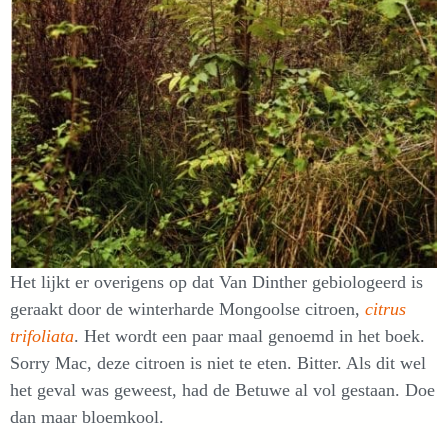
Het lijkt er overigens op dat Van Dinther gebiologeerd is
geraakt door de winterharde Mongoolse citroen,
citrus
trifoliata
. Het wordt een paar maal genoemd in het boek.
Sorry Mac, deze citroen is niet te eten. Bitter. Als dit wel
het geval was geweest, had de Betuwe al vol gestaan. Doe
dan maar bloemkool.