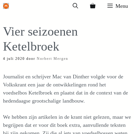
Ga
Menu
naar
de
Vier seizoenen
inhoud
Ketelbroek
4 juli 2020
door
Norbert Mergen
Journalist en schrijver Mac van Dinther volgde voor de
Volkskrant een jaar de ontwikkelingen rond het
voedselbos Ketelbroek en plaatst dat in de context van de
hedendaagse grootschalige landbouw.
We hebben zijn artikelen in de krant niet gelezen, maar we
begrijpen dat er voor dit boek extra, aanvullende teksten
bij zijn gekomen. Zij die al iets van voedselbossen weten,