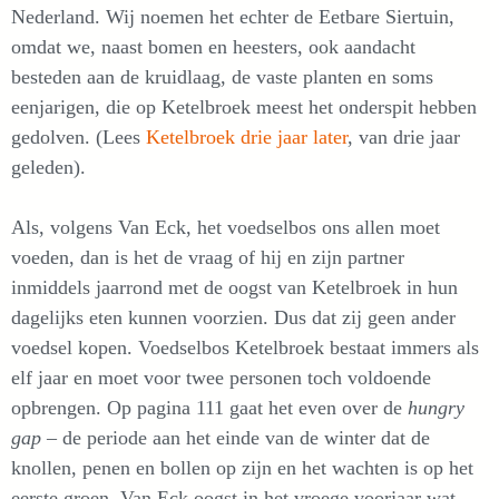
Nederland. Wij noemen het echter de Eetbare Siertuin,
omdat we, naast bomen en heesters, ook aandacht
besteden aan de kruidlaag, de vaste planten en soms
eenjarigen, die op Ketelbroek meest het onderspit hebben
gedolven. (Lees
Ketelbroek drie jaar later
, van drie jaar
geleden).
Als, volgens Van Eck, het voedselbos ons allen moet
voeden, dan is het de vraag of hij en zijn partner
inmiddels jaarrond met de oogst van Ketelbroek in hun
dagelijks eten kunnen voorzien. Dus dat zij geen ander
voedsel kopen. Voedselbos Ketelbroek bestaat immers als
elf jaar en moet voor twee personen toch voldoende
opbrengen. Op pagina 111 gaat het even over de
hungry
gap
– de periode aan het einde van de winter dat de
knollen, penen en bollen op zijn en het wachten is op het
eerste groen. Van Eck oogst in het vroege voorjaar wat