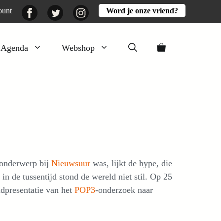
Facebook
Twitter
Instagram
ount
Word je onze vriend?
Agenda
Webshop
Veluwezomer
Aarde en mest
Activiteiten
Boeken
Mooi
 onderwerp bij
Nieuwsuur
was, lijkt de hype, die
Lekker
in de tussentijd stond de wereld niet stil. Op 25
ndpresentatie van het
POP3
-onderzoek naar