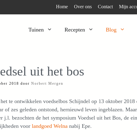
Home
Over ons
Contact
Mijn acc
Tuinen
Recepten
Blog
Heesters
Bijzonder en apart
Klimplanten
Kruiden
edsel uit het bos
Kruiden
Peulgroenten
ober 2018
door
Norbert Mergen
Moestuin
Tomaten
Verfplanten
Vruchtgewassen
het te ontwikkelen voedselbos Schijndel op 13 oktober 2018
Voedselbos
Wortelgroenten
ar of zes geleden ontstond, hernieuwd leven ingeblazen. Maar 
r j.l. bezochten de het symposium Voedsel uit het Bos, de ei
Bladgroenten
ijkheden voor
landgoed Welna
nabij Epe.