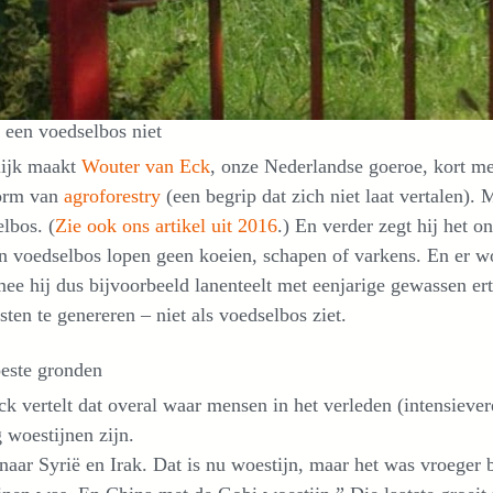
 een voedselbos niet
lijk maakt
Wouter van Eck
, onze Nederlandse goeroe, kort me
orm van
agroforestry
(een begrip dat zich niet laat vertalen). 
lbos. (
Zie ook ons artikel uit 2016
.) En verder zegt hij het o
n voedselbos lopen geen koeien, schapen of varkens. En er w
e hij dus bijvoorbeeld lanenteelt met eenjarige gewassen ertus
ten te genereren – niet als voedselbos ziet.
este gronden
k vertelt dat overal waar mensen in het verleden (intensiev
 woestijnen zijn.
naar Syrië en Irak. Dat is nu woestijn, maar het was vroeger 