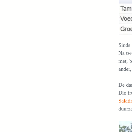
Sinds 
Na twe
met, b
ander,
De da
Die f
Salati
duurz