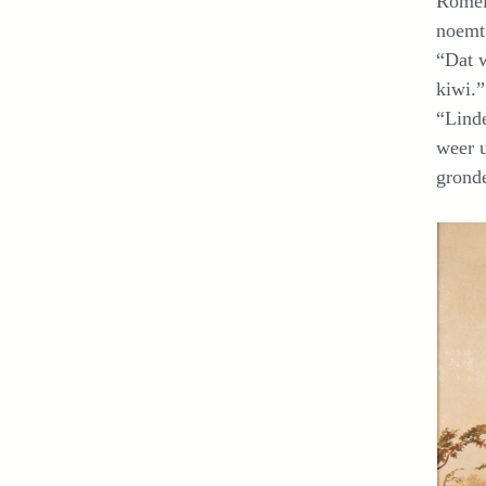
Romein
noemt
“Dat w
kiwi.”
“Linde
weer u
gronde