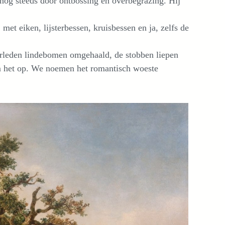
nog steeds door ontbossing en overbegrazing. Hij
et eiken, lijsterbessen, kruisbessen en ja, zelfs de
erleden lindebomen omgehaald, de stobben liepen
oom het op. We noemen het romantisch woeste