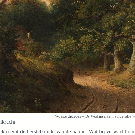
Woeste gronden – De Wodanseiken, zuidelijke V
lkracht
k roemt de herstelkracht van de natuur. Wat hij verwachtte ov