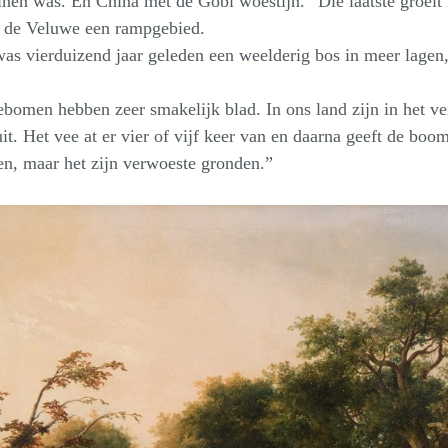
en was. En China met de Gobi woestijn.” Die laatste groeit 
 de Veluwe een rampgebied.
as vierduizend jaar geleden een weelderig bos in meer lagen, m
bomen hebben zeer smakelijk blad. In ons land zijn in het v
it. Het vee at er vier of vijf keer van en daarna geeft de b
n, maar het zijn verwoeste gronden.”