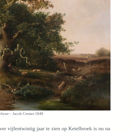
eluwe – Jacob Cremer 1849
er vijfentwintig jaar te zien op Ketelbroek is nu na