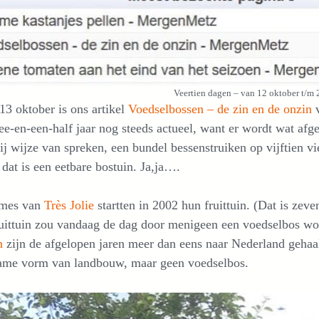
Veertien dagen – van 12 oktober t/m
13 oktober is ons artikel
Voedselbossen – de zin en de onzin
v
e-en-een-half jaar nog steeds actueel, want er wordt wat afge
ij wijze van spreken, een bundel bessenstruiken op vijftien vi
 dat is een eetbare bostuin. Ja,ja….
mes van
Très Jolie
startten in 2002 hun fruittuin. (Dat is zev
ruittuin zou vandaag de dag door menigeen een voedselbos w
n
zijn de afgelopen jaren meer dan eens naar Nederland gehaa
ame vorm van landbouw, maar geen voedselbos.