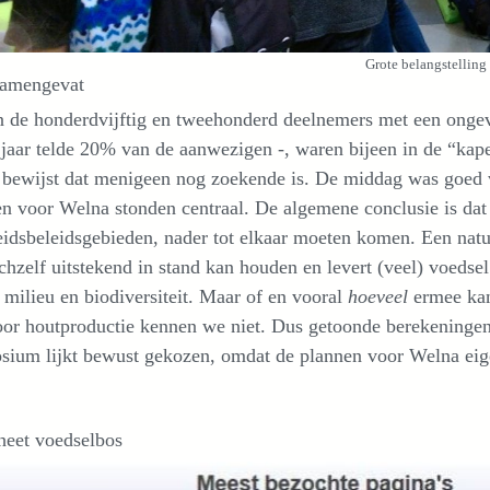
Grote belangstelling
samengevat
 de honderdvijftig en tweehonderd deelnemers met een ongeve
jaar telde 20% van de aanwezigen -, waren bijeen in de “kape
 bewijst dat menigeen nog zoekende is. De middag was goed 
n voor Welna stonden centraal. De algemene conclusie is dat
idsbeleidsgebieden, nader tot elkaar moeten komen. Een natuu
chzelf uitstekend in stand kan houden en levert (veel) voedse
 milieu en biodiversiteit. Maar of en vooral
hoeveel
ermee kan
or houtproductie kennen we niet. Dus getoonde berekeningen
sium lijkt bewust gekozen, omdat de plannen voor Welna eig
heet voedselbos