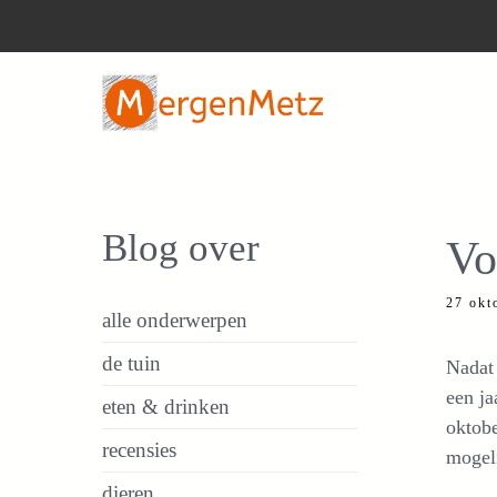
Ga
naar
de
inhoud
Blog over
Vo
27 okt
alle onderwerpen
de tuin
Nadat 
een ja
eten & drinken
oktobe
recensies
mogel
dieren