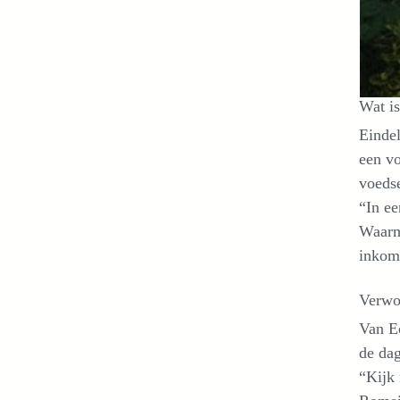
Wat is
Einde
een v
voedse
“In ee
Waarme
inkoms
Verwo
Van Ec
de dag
“Kijk 