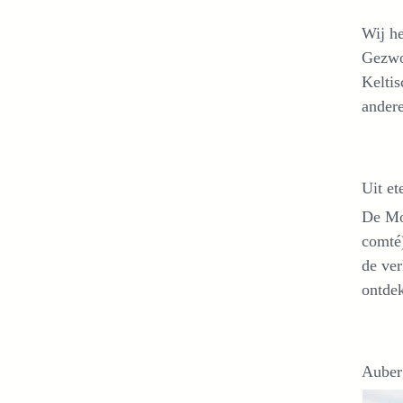
Wij h
Gezwo
Keltis
andere
Uit et
De Mo
comté)
de ver
ontde
Auber