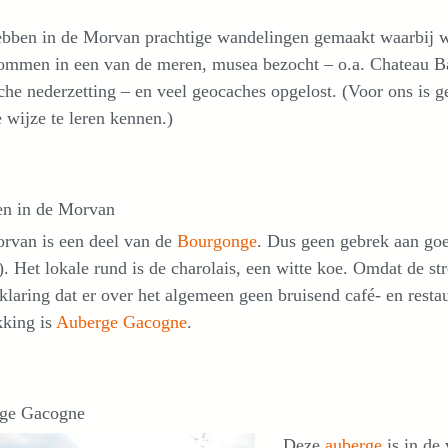
ebben in de Morvan prachtige wandelingen gemaakt waarbij w
mmen in een van de meren, musea bezocht – o.a. Chateau B
che nederzetting – en veel geocaches opgelost. (Voor ons is 
 wijze te leren kennen.)
en in de Morvan
rvan is een deel van de
Bourgonge
. Dus geen gebrek aan goe
. Het lokale rund is de charolais, een witte koe. Omdat de stre
klaring dat er over het algemeen geen bruisend café- en restau
kking is
Auberge Gacogne
.
ge Gacogne
Deze
auberge
is in de