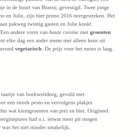
je in de buurt van Brassy, gevestigd. Twee jonge
no en Julie, zijn hier primo 2016 neergestreken. Het
s aan pakweg twintig gasten en Julie kookt
. Een andere vorm van
haute cuisine
met
groenten
ent elke dag een ander menu met alleen keus uit
agavond
vegetarisch
. De prijs voor het menu is laag.
 taartje van boekweitdeeg, gevuld met
er een streek pesto en vervolgens plakjes
chts wat kiemgroenten van prei en biet. Origineel.
uberginepuree had o.i. ietwat meer pit mogen
 was het niet minder smakelijk.