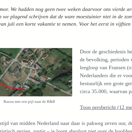
or. We hadden nog geen twee weken daarvoor ons vierde arti
 we plagend schrijven dat de ware moestuinier niet in de zome
an juli een korte vakantie te nemen. Voor het eerst in vijftie
Door de geschiedenis hee
de bevolking, perioden 
leegloop van Fransen (o
Nederlanders die er voo
bestuurlijk een grote g
circa 35.000, waarvan 
Razou met een pijl naar de B&B
Toon persbericht (12 m
stijd van midden Nederland naar daar is pakweg zeven uur, du
eristisch gezien, rustig – je loopt absoluut niet over de hoofd