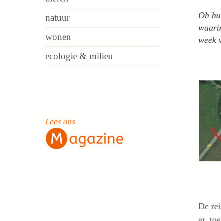
Oh hum
natuur
waarin
wonen
week v
ecologie & milieu
Lees ons
De rei
er, to