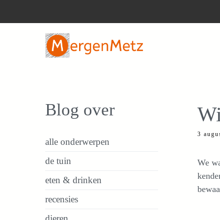
Ga
naar
de
inhoud
Blog over
Wi
3 augu
alle onderwerpen
de tuin
We war
kenden
eten & drinken
bewaar
recensies
dieren