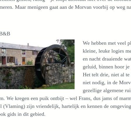
 meren. Maar menigeen gaat aan de Morvan voorbij op weg naa
 B&B
We hebben met veel pl
kleine, leuke logies 
en nacht draaiende wat
geluid, binnen hoor je 
Het telt drie, niet al
niet nodig, in de Morva
gezellige algemene rui
. We kregen een puik ontbijt – wel Frans, dus jams of marm
 (Vlaming) zijn vriendelijk, hartelijk en kennen de omgevin
ook gids in dit gebied.