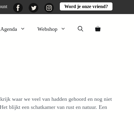
Facebook
Twitter
Instagram
ount
Word je onze vriend?
Agenda
Webshop
Veluwezomer
Aarde en mest
Activiteiten
Boeken
Mooi
ankrijk waar we veel van hadden gehoord en nog niet
Lekker
Het blijkt een schatkamer van rust en natuur. Een