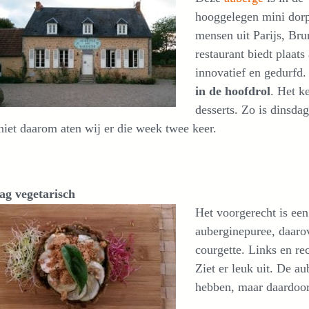
hooggelegen mini dorp
mensen uit Parijs, Bru
restaurant biedt plaat
innovatief en gedurfd
in de hoofdrol
. Het k
desserts. Zo is dinsd
iet daarom aten wij er die week twee keer.
ag vegetarisch
Het voorgerecht is een
auberginepuree, daarov
courgette. Links en re
Ziet er leuk uit. De a
hebben, maar daardoor