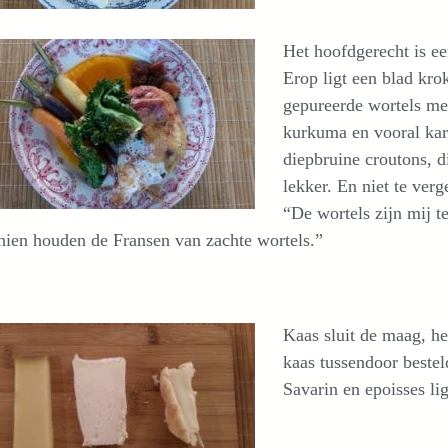
Het hoofdgerecht is ee
Erop ligt een blad kr
gepureerde wortels met
kurkuma en vooral kard
diepbruine croutons, di
lekker. En niet te verg
“De wortels zijn mij t
hien houden de Fransen van zachte wortels.”
Kaas sluit de maag, he
kaas tussendoor besteld
Savarin en epoisses li