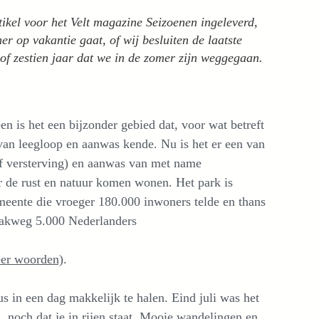
kel voor het Velt magazine Seizoenen ingeleverd,
r op vakantie gaat, of wij besluiten de laatste
n of zestien jaar dat we in de zomer zijn weggegaan.
n is het een bijzonder gebied dat, voor wat betreft
van leegloop en aanwas kende. Nu is het er een van
f versterving) en aanwas van met name
r de rust en natuur komen wonen. Het park is
emeente die vroeger 180.000 inwoners telde en thans
pakweg 5.000 Nederlanders
eer woorden)
.
s in een dag makkelijk te halen. Eind juli was het
en, noch dat je in rijen staat. Mooie wandelingen en