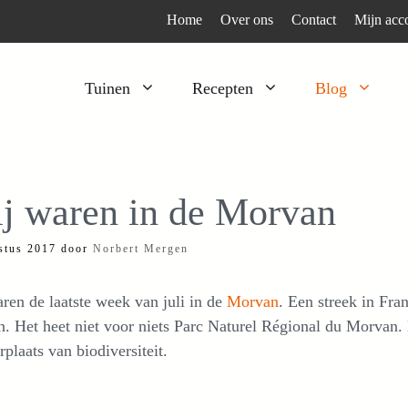
Home
Over ons
Contact
Mijn acc
Tuinen
Recepten
Blog
Heesters
Bijzonder en apart
Klimplanten
Kruiden
j waren in de Morvan
Kruiden
Peulgroenten
stus 2017
door
Norbert Mergen
Moestuin
Tomaten
Verfplanten
Vruchtgewassen
en de laatste week van juli in de
Morvan
. Een streek in Fr
Voedselbos
Wortelgroenten
. Het heet niet voor niets Parc Naturel Régional du Morvan. 
plaats van biodiversiteit.
Bladgroenten