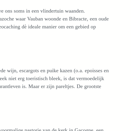
e ons soms in een vlindertuin waanden.
azoche waar Vauban woonde en Bibracte, een oude
geocaching dè ideale manier om een gebied op
de wijn, escargots en puike kazen (o.a. epoisses en
ek niet erg toeristisch bleek, is dat vermoedelijk
rantleven is. Maar er zijn pareltjes. De grootste
 voormalige pastorie van de kerk in Gacogne, een