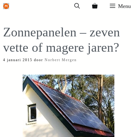
Ga
Menu
naar
de
Zonnepanelen – zeven
inhoud
vette of magere jaren?
4 januari 2015
door
Norbert Mergen