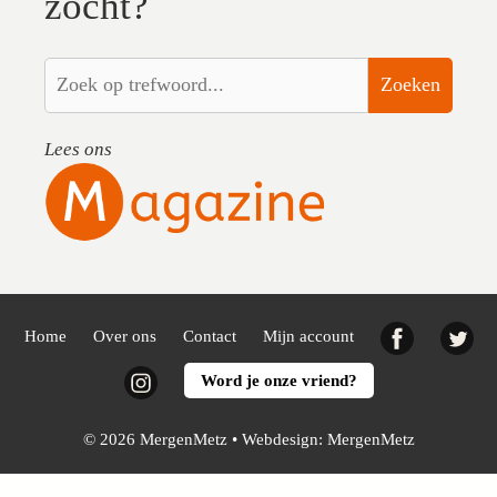
zocht?
Zoeken
Lees ons
Facebook
Twi
Home
Over ons
Contact
Mijn account
Instagram
Word je onze vriend?
© 2026 MergenMetz • Webdesign:
MergenMetz