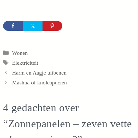
Categorieën
Wonen
Tags
Elektriciteit
Harm en Aagje uitbenen
Mashua of knolcapucien
4 gedachten over
“Zonnepanelen – zeven vette