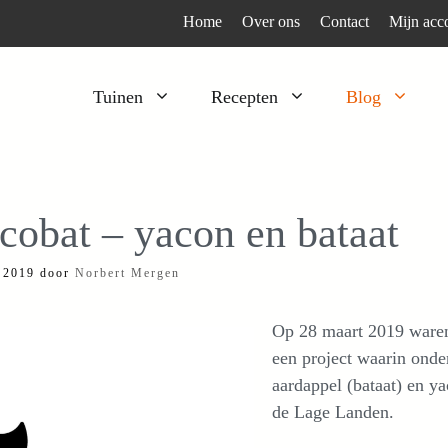
Home
Over ons
Contact
Mijn acc
Tuinen
Recepten
Blog
Heesters
Bijzonder en apart
Klimplanten
Kruiden
cobat – yacon en bataat
Kruiden
Peulgroenten
l 2019
door
Norbert Mergen
Moestuin
Tomaten
Verfplanten
Vruchtgewassen
Op 28 maart 2019 waren
Voedselbos
Wortelgroenten
een project waarin onde
aardappel (bataat) en y
Bladgroenten
de Lage Landen.