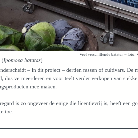
Veel verschillende bataten – foto:
 (
Ipomoea batatas
)
derscheidt – in dit project – dertien rassen of cultivars. De 
d, dus vermeerderen en voor teelt verder verkopen van stekke
ingsproducten mee maken.
egard is zo ongeveer de enige die licentievrij is, heeft een g
e toe.