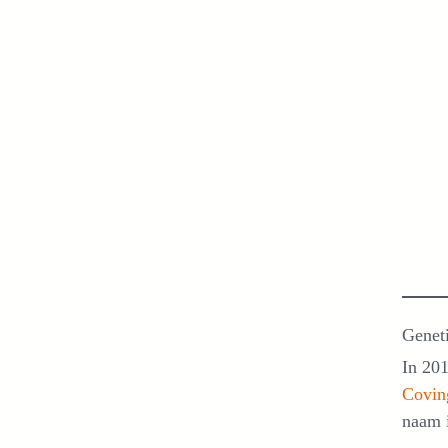
Geneti
In 201
Covin
naam i