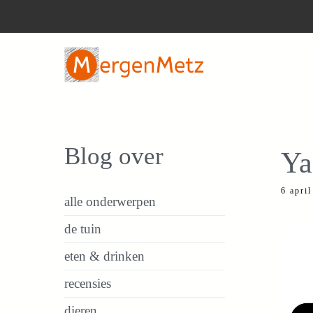
Ga
naar
de
inhoud
Blog over
Ya
6 apri
alle onderwerpen
de tuin
eten & drinken
recensies
dieren