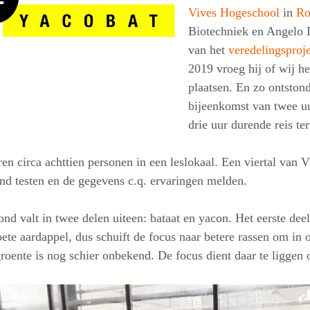
Vives Hogeschool
in
Ro
Biotechniek en Angelo D
van het
veredelingsproj
2019 vroeg hij of wij h
plaatsen. En zo ontstond
bijeenkomst van twee uu
drie uur durende reis t
en circa achttien personen in een leslokaal. Een viertal van Vi
nd testen en de gegevens c.q. ervaringen melden.
nd valt in twee delen uiteen: bataat en yacon. Het eerste dee
ete aardappel, dus schuift de focus naar betere rassen om in o
roente is nog schier onbekend. De focus dient daar te liggen