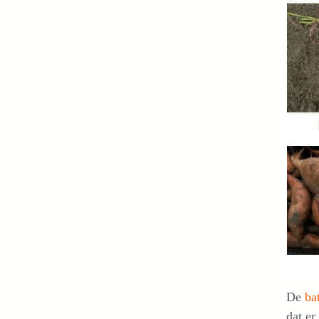
De
ba
dat er