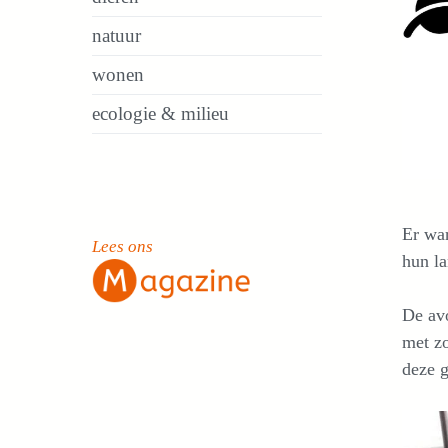
natuur
wonen
ecologie & milieu
Er war
Lees ons
hun la
De avo
met zo
deze g