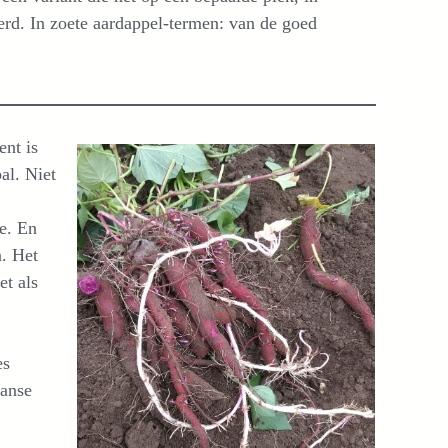
rd. In zoete aardappel-termen: van de goed
ent is
al. Niet
we. En
n. Het
et als
es
aanse