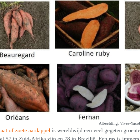
Afbeelding: Vives-Yaco
taat of zoete aardappel
is wereldwijd een veel gegeten groente.
 al 57 in Zuid-Afrika zijn en 78 in Brazilië. Een ras is immers