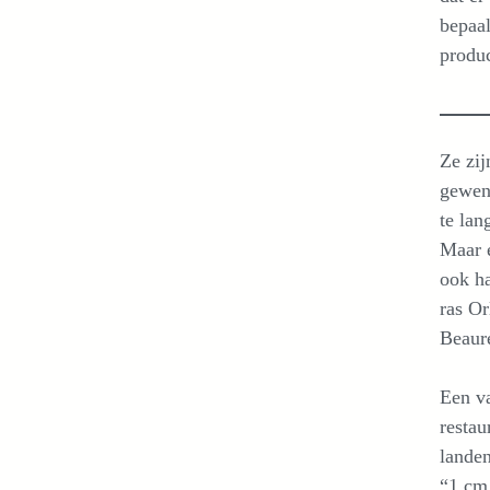
bepaal
produc
Ze zij
gewend
te lan
Maar e
ook ha
ras Or
Beaur
Een va
restau
landen
“1 cm 