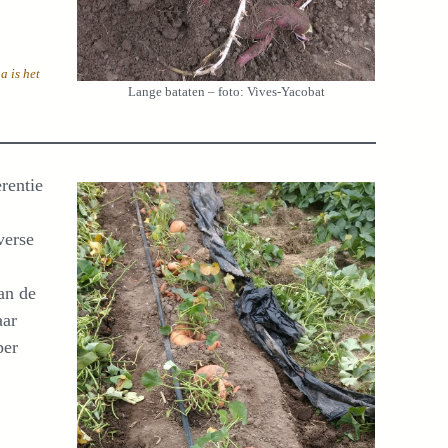
a is het
Lange bataten – foto: Vives-Yacobat
erentie
verse
an de
aar
per