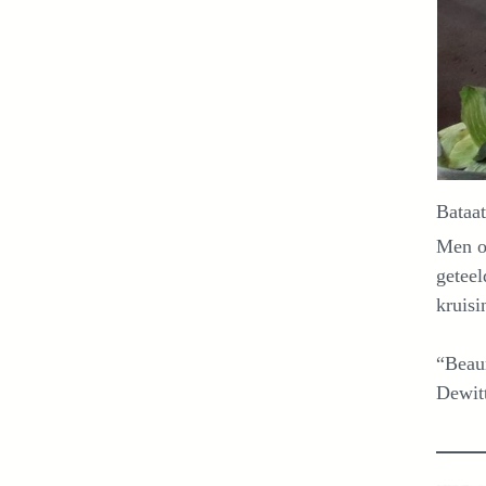
Bataat
Men on
geteel
kruis
“Beaur
Dewitt