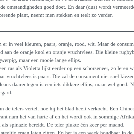
de omstandigheden goed doet. En daar (dus) wordt vermeerde
erende plant, neemt men stekken en teelt zo verder.
n er in veel kleuren, paars, oranje, rood, wit. Maar de consum
 aan de oranje knol en oranje vruchtvlees. Die kleine rugbyb
gwerpig, maar een mooie lange ellips.
en ras als Violetta lijkt eerder op een schorseneer, zo leren 
ar vruchtvlees is paars. Die zal de consument niet snel kieze
leans daarentegen is een iets dikkere ellips, maar wel goed. N
egard.
n de telers vertelt hoe hij het blad heeft verkocht. Een Chine
rant nam het van harte af en het wordt ook in sommige Afrik
 als spinazie bereidt. De teler plukte één keer per maand.
steeltje eraan laten zitten. En het is een week houdbaar in de