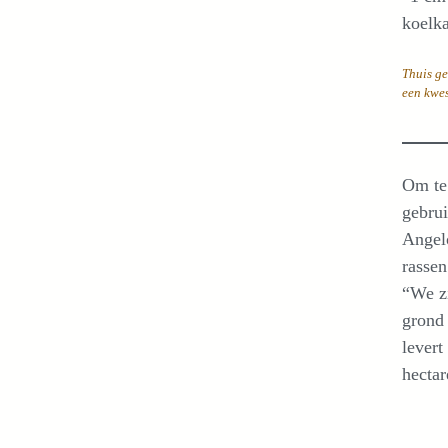
koelka
Thuis ge
een kwes
Om te 
gebrui
Angelo
rassen
“We zi
grond 
levert
hectar