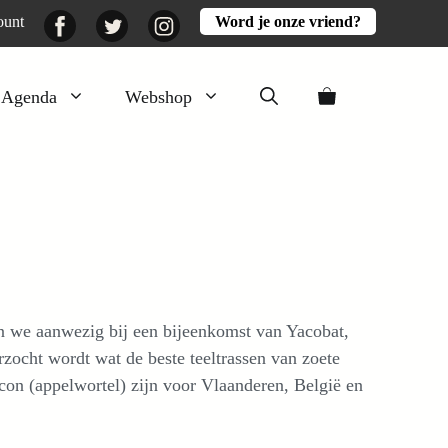
Facebook
Twitter
Instagram
ount
Word je onze vriend?
Agenda
Webshop
Veluwezomer
Aarde en mest
Activiteiten
Boeken
Mooi
 we aanwezig bij een bijeenkomst van Yacobat,
Lekker
rzocht wordt wat de beste teeltrassen van zoete
acon (appelwortel) zijn voor Vlaanderen, België en