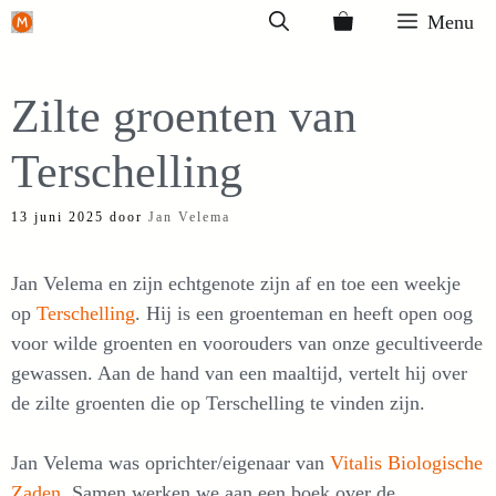
Ga
Menu
naar
de
Zilte groenten van
inhoud
Terschelling
13 juni 2025
door
Jan Velema
Jan Velema en zijn echtgenote zijn af en toe een weekje
op
Terschelling
. Hij is een groenteman en heeft open oog
voor wilde groenten en voorouders van onze gecultiveerde
gewassen. Aan de hand van een maaltijd, vertelt hij over
de zilte groenten die op Terschelling te vinden zijn.
Jan Velema was oprichter/eigenaar van
Vitalis Biologische
Zaden
. Samen werken we aan een boek over de