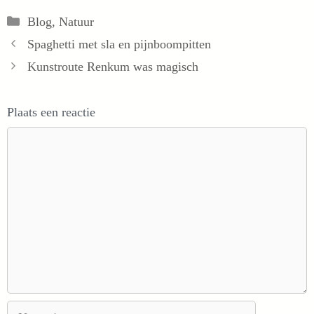
Categorieën
Blog
,
Natuur
Spaghetti met sla en pijnboompitten
Kunstroute Renkum was magisch
Plaats een reactie
Reactie
Naam