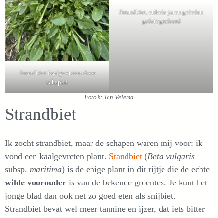
Strandbiet, enkele jaren geleden
gefotografeerd
Strandbiet kaalgevreten door
schapen
Foto’s: Jan Velema
Strandbiet
Ik zocht strandbiet, maar de schapen waren mij voor: ik
vond een kaalgevreten plant.
Standbiet
(
Beta vulgaris
subsp.
maritima
) is de enige plant in dit rijtje die de echte
wilde voorouder
is van de bekende groentes. Je kunt het
jonge blad dan ook net zo goed eten als snijbiet.
Strandbiet bevat wel meer tannine en ijzer, dat iets bitter