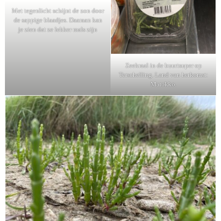
Met tegenlicht schijnt de zon door
de sappige blaadjes. Daaraan kan
je zien dat ze lekker mals zijn
Zeekraal in de buurtsuper op
Terschelling. Land van herkomst:
Marokko.