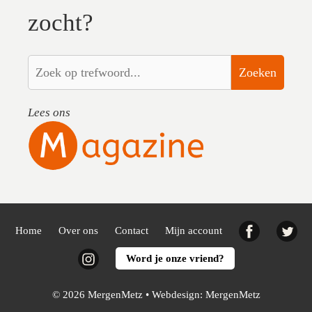
zocht?
Zoeken
Lees ons
Facebook
Twi
Home
Over ons
Contact
Mijn account
Instagram
Word je onze vriend?
© 2026 MergenMetz • Webdesign:
MergenMetz