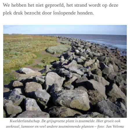
We hebben het niet geproefd, het strand wordt op deze
plek druk bezocht door loslopende honden.
Kwelderlandschap. De grijsgroene plant is zoutmelde. Hier groeit ook
zeekraal, lamsoor en veel andere zoutminnende planten – foto: Jan Velema