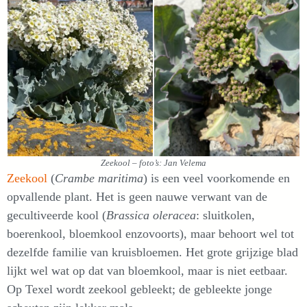
Zeekool – foto’s: Jan Velema
Zeekool
(
Crambe maritima
) is een veel voorkomende en
opvallende plant. Het is geen nauwe verwant van de
gecultiveerde kool (
Brassica oleracea
: sluitkolen,
boerenkool, bloemkool enzovoorts), maar behoort wel tot
dezelfde familie van kruisbloemen. Het grote grijzige blad
lijkt wel wat op dat van bloemkool, maar is niet eetbaar.
Op Texel wordt zeekool gebleekt; de gebleekte jonge