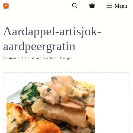
Ga
Menu
naar
de
Aardappel-artisjok-
inhoud
aardpeergratin
25 maart 2016
door
Norbert Mergen