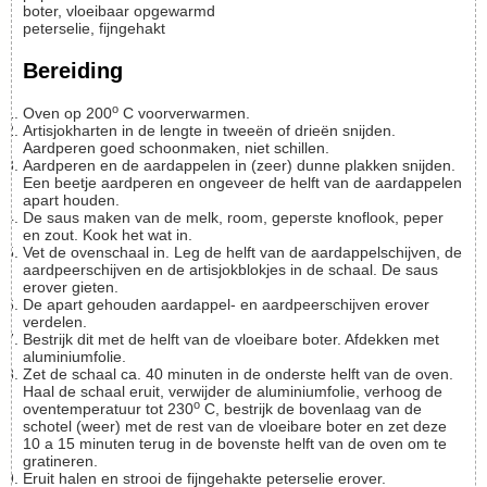
boter, vloeibaar opgewarmd
peterselie, fijngehakt
Bereiding
o
Oven op 200
C voorverwarmen.
Artisjokharten in de lengte in tweeën of drieën snijden.
Aardperen goed schoonmaken, niet schillen.
Aardperen en de aardappelen in (zeer) dunne plakken snijden.
Een beetje aardperen en ongeveer de helft van de aardappelen
apart houden.
De saus maken van de melk, room, geperste knoflook, peper
en zout. Kook het wat in.
Vet de ovenschaal in. Leg de helft van de aardappelschijven, de
aardpeerschijven en de artisjokblokjes in de schaal. De saus
erover gieten.
De apart gehouden aardappel- en aardpeerschijven erover
verdelen.
Bestrijk dit met de helft van de vloeibare boter. Afdekken met
aluminiumfolie.
Zet de schaal ca. 40 minuten in de onderste helft van de oven.
Haal de schaal eruit, verwijder de aluminiumfolie, verhoog de
o
oventemperatuur tot 230
C, bestrijk de bovenlaag van de
schotel (weer) met de rest van de vloeibare boter en zet deze
10 a 15 minuten terug in de bovenste helft van de oven om te
gratineren.
Eruit halen en strooi de fijngehakte peterselie erover.