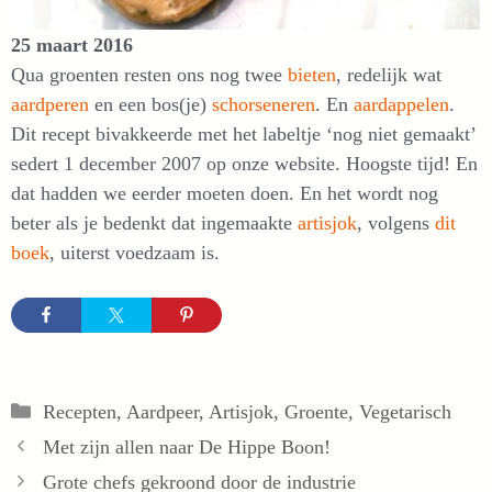
25 maart 2016
Qua groenten resten ons nog twee
bieten
, redelijk wat
aardperen
en een bos(je)
schorseneren
. En
aardappelen
.
Dit recept bivakkeerde met het labeltje ‘nog niet gemaakt’
sedert 1 december 2007 op onze website. Hoogste tijd! En
dat hadden we eerder moeten doen. En het wordt nog
beter als je bedenkt dat ingemaakte
artisjok
, volgens
dit
boek
, uiterst voedzaam is.
Categorieën
Recepten
,
Aardpeer
,
Artisjok
,
Groente
,
Vegetarisch
Met zijn allen naar De Hippe Boon!
Grote chefs gekroond door de industrie