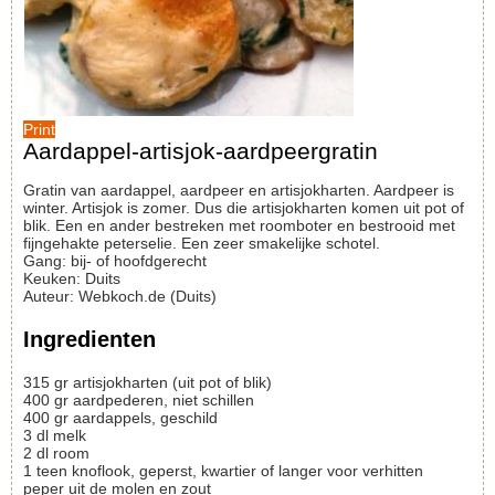
Print
Aardappel-artisjok-aardpeergratin
Gratin van aardappel, aardpeer en artisjokharten. Aardpeer is
winter. Artisjok is zomer. Dus die artisjokharten komen uit pot of
blik. Een en ander bestreken met roomboter en bestrooid met
fijngehakte peterselie. Een zeer smakelijke schotel.
Gang:
bij- of hoofdgerecht
Keuken:
Duits
Auteur
:
Webkoch.de (Duits)
Ingredienten
315
gr
artisjokharten (uit pot of blik)
400
gr
aardpederen, niet schillen
400
gr
aardappels, geschild
3
dl
melk
2
dl
room
1
teen
knoflook, geperst, kwartier of langer voor verhitten
peper uit de molen en zout