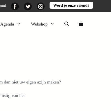
Facebook
Twitter
Instagram
ount
Word je onze vriend?
Agenda
Webshop
Veluwezomer
Aarde en mest
Activiteiten
Boeken
Mooi
rom dan niet uw eigen azijn maken?
Lekker
omstig van het