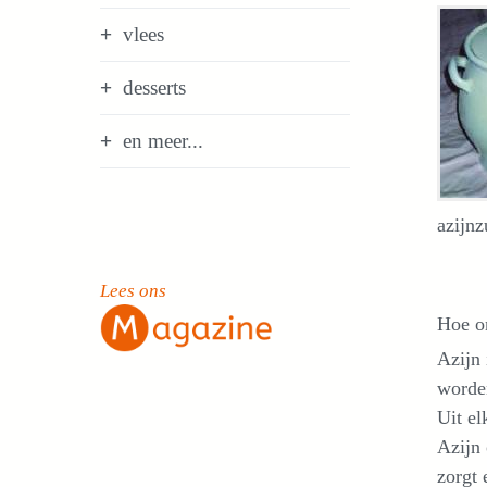
vlees
desserts
en meer...
azijnz
Lees ons
Hoe on
Azijn 
worden
Uit el
Azijn 
zorgt 