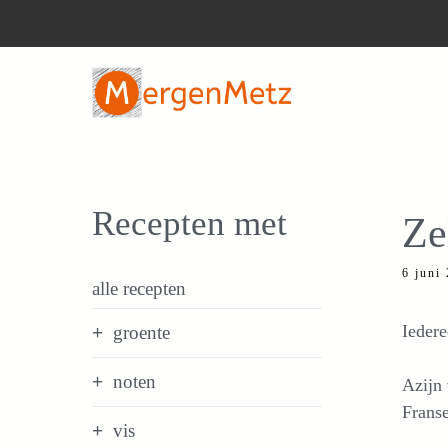
Ga
naar
de
inhoud
Recepten met
Ze
6 juni
alle recepten
Iedere
groente
noten
Azijn 
Frans
vis