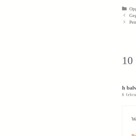
Cat
Op
Geg
Pen
10 
h bal
6 febr
Wa
B