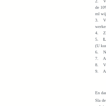
2. Ver
de 10%
ml wij
3. Vu
werke
4. Zo
5.
L
(U ku
6. Na 
7. Als
8. Vul
9. Als
En da
Sla de