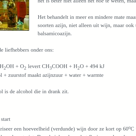
het is beter niet alleen het
hoe
te weten, maa
Het behandelt in meer en mindere mate maar t
soorten azijn, niet alleen uit wijn, maar ook
balsamicoazijn.
e liefhebbers onder ons:
H
OH + O
levert CH
COOH + H
O + 494 kJ
2
2
3
2
l + zuurstof maakt azijnzuur + water + warmte
l is de alcohol die in drank zit.
start
o
riseer een hoeveelheid (verdunde) wijn door ze kort op 60
C 