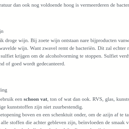
atuur dan ook nog voldoende hoog is vermeerderen de bacterië
jn
k droge wijn. Bij zoete wijn ontstaan nare bijproducten vanw
avelde wijn. Want zwavel remt de bacteriën. Dit zal echter ni
 sulfiet krijgen om de alcoholvorming te stoppen. Sulfiet verdw
nd of goed wordt gedecanteerd.
ding
bruik een
schoon vat
, ton of wat dan ook. RVS, glas, kunsts
e kunststoffen zijn niet zuurbestendig.
etopening boven en een schenktuit onder, om de azijn af te t
 alle stoffen die achter gebleven zijn, beïnvloeden de smaak v