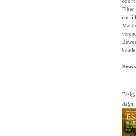
ook ‘
Filter
dat li
Makkel
verand
Bewaar
koude
Bewaa
Essig,
Azijn,