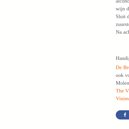
alcoho
wijn d
Sluit 
zuurs
Na ach
Handi
De Br
ook vo
Molen
The Vi
Vinim