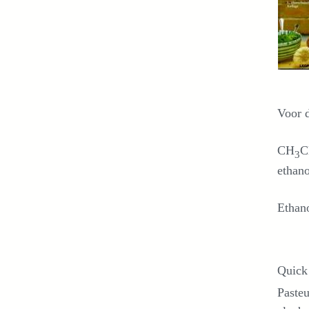
Voor d
CH
C
3
ethano
Ethano
Quick 
Pasteu