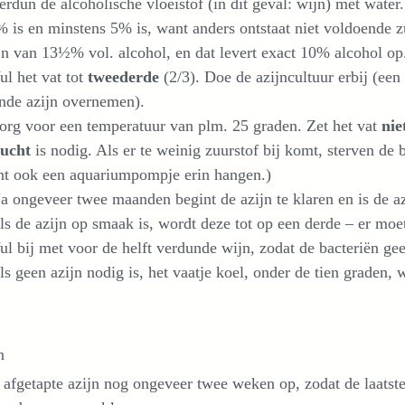
dun de alcoholische vloeistof (in dit geval: wijn) met water
 is en minstens 5% is, want anders ontstaat niet voldoende z
n van 13½% vol. alcohol, en dat levert exact 10% alcohol op
l het vat tot
tweederde
(2/3). Doe de azijncultuur erbij (een 
nde azijn overnemen).
rg voor een temperatuur van plm. 25 graden. Zet het vat
nie
ucht
is nodig. Als er te weinig zuurstof bij komt, sterven de 
nt ook een aquariumpompje erin hangen.)
ongeveer twee maanden begint de azijn te klaren en is de az
 de azijn op smaak is, wordt deze tot op een derde – er moet
 bij met voor de helft verdunde wijn, zodat de bacteriën gee
 geen azijn nodig is, het vaatje koel, onder de tien graden, 
n
 afgetapte azijn nog ongeveer twee weken op, zodat de laatst