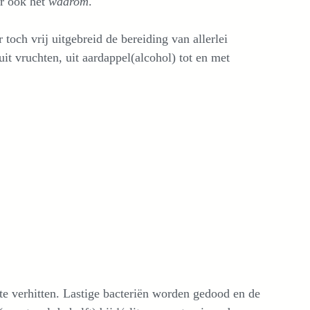
r ook het
waarom
.
och vrij uitgebreid de bereiding van allerlei
 uit vruchten, uit aardappel(alcohol) tot en met
te verhitten. Lastige bacteriën worden gedood en de