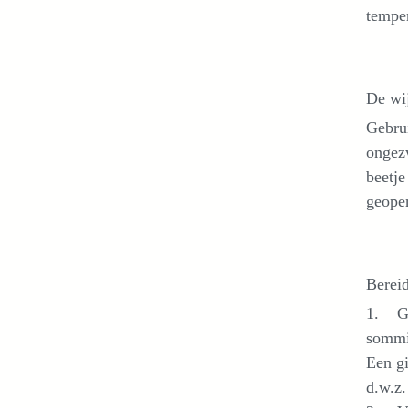
temper
De wi
Gebrui
ongezw
beetje
geope
Berei
1. Ge
sommig
Een gi
d.w.z.