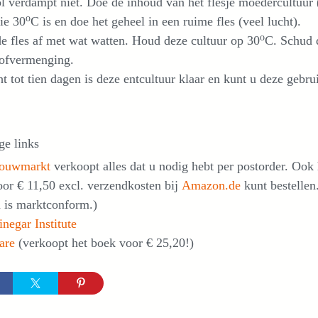
l verdampt niet. Doe de inhoud van het flesje moedercultuur (e
o
ie 30
C is en doe het geheel in een ruime fles (veel lucht).
o
de fles af met wat watten. Houd deze cultuur op 30
C. Schud 
tofvermenging.
t tot tien dagen is deze entcultuur klaar en kunt u deze gebr
ge links
ouwmarkt
verkoopt alles dat u nodig hebt per postorder. Ook 
or € 11,50 excl. verzendkosten bij
Amazon.de
kunt bestellen.
 is marktconform.)
negar Institute
are
(verkoopt het boek voor € 25,20!)