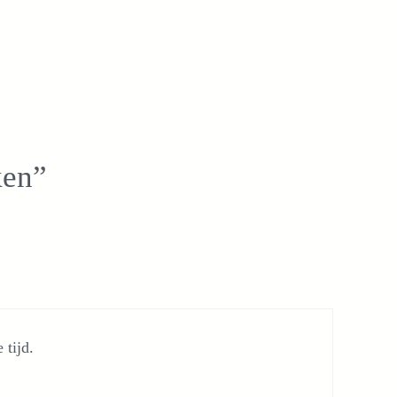
ken”
 tijd.