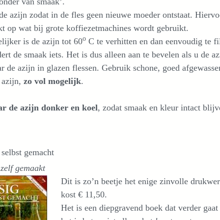
ronder van smaak’.
 de azijn zodat in de fles geen nieuwe moeder ontstaat. Hiervoo
jkt op wat bij grote koffiezetmachines wordt gebruikt.
o
ijker is de azijn tot 60
C te verhitten en dan eenvoudig te fil
ert de smaak iets. Het is dus alleen aan te bevelen als u de a
 de azijn in glazen flessen. Gebruik schone, goed afgewassen
 azijn,
zo vol mogelijk
.
r de azijn donker en koel
, zodat smaak en kleur intact blijv
 selbst gemacht
 zelf gemaakt
Dit is zo’n beetje het enige zinvolle drukwer
kost € 11,50.
Het is een diepgravend boek dat verder gaa