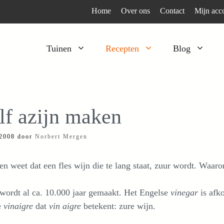
Home
Over ons
Contact
Mijn acc
Tuinen
Recepten
Blog
Heesters
Bijzonder en apart
Klimplanten
Kruiden
lf azijn maken
Kruiden
Peulgroenten
 2008
door
Norbert Mergen
Moestuin
Tomaten
Verfplanten
Vruchtgewassen
en weet dat een fles wijn die te lang staat, zuur wordt. Waa
Voedselbos
Wortelgroenten
wordt al ca. 10.000 jaar gemaakt. Het Engelse
vinegar
is afk
Bladgroenten
e
vinaigre
dat
vin
aigre
betekent: zure wijn.