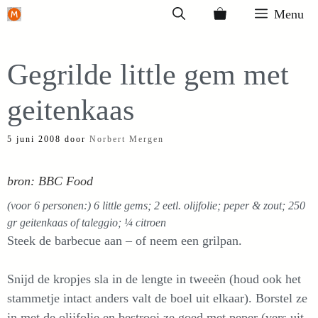
Ga
Menu
naar
de
Gegrilde little gem met
inhoud
geitenkaas
5 juni 2008
door
Norbert Mergen
bron: BBC Food
(voor 6 personen:) 6 little gems; 2 eetl. olijfolie; peper & zout; 250
gr geitenkaas of taleggio; ¼ citroen
Steek de barbecue aan – of neem een grilpan.
Snijd de kropjes sla in de lengte in tweeën (houd ook het
stammetje intact anders valt de boel uit elkaar). Borstel ze
in met de olijfolie en bestrooi ze goed met peper (vers uit