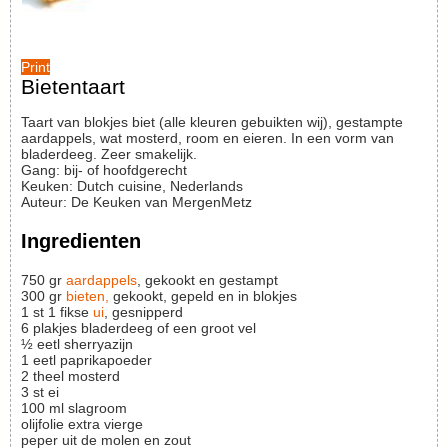
Print
Bietentaart
Taart van blokjes biet (alle kleuren gebuikten wij), gestampte
aardappels, wat mosterd, room en eieren. In een vorm van
bladerdeeg. Zeer smakelijk.
Gang:
bij- of hoofdgerecht
Keuken:
Dutch cuisine, Nederlands
Auteur
:
De Keuken van MergenMetz
Ingredienten
750
gr
aardappels
, gekookt en gestampt
300
gr
bieten,
gekookt, gepeld en in blokjes
1
st
1 fikse
ui
, gesnipperd
6
plakjes
bladerdeeg of een groot vel
½
eetl
sherryazijn
1
eetl
paprikapoeder
2
theel
mosterd
3
st
ei
100
ml
slagroom
olijfolie
extra vierge
peper uit de molen en zout