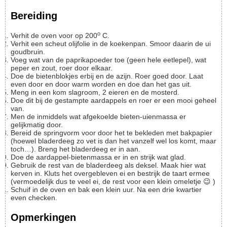
Bereiding
o
Verhit de oven voor op 200
C.
Verhit een scheut olijfolie in de koekenpan. Smoor daarin de ui
goudbruin.
Voeg wat van de paprikapoeder toe (geen hele eetlepel), wat
peper en zout, roer door elkaar.
Doe de bietenblokjes erbij en de azijn. Roer goed door. Laat
even door en door warm worden en doe dan het gas uit.
Meng in een kom slagroom, 2 eieren en de mosterd.
Doe dit bij de gestampte aardappels en roer er een mooi geheel
van.
Men de inmiddels wat afgekoelde bieten-uienmassa er
gelijkmatig door.
Bereid de springvorm voor door het te bekleden met bakpapier
(hoewel bladerdeeg zo vet is dan het vanzelf wel los komt, maar
toch…). Breng het bladerdeeg er in aan.
Doe de aardappel-bietenmassa er in en strijk wat glad.
Gebruik de rest van de bladerdeeg als deksel. Maak hier wat
kerven in. Kluts het overgebleven ei en bestrijk de taart ermee
(vermoedelijk dus te veel ei, de rest voor een klein omeletje 😉 )
Schuif in de oven en bak een klein uur. Na een drie kwartier
even checken.
Opmerkingen