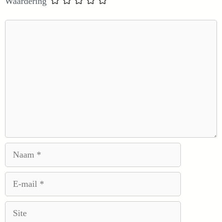
Waardering
Reactie
Naam
E-
mail
Site