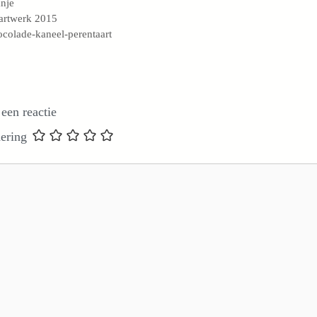
s
nje
artwerk 2015
colade-kaneel-perentaart
 een reactie
ering
e