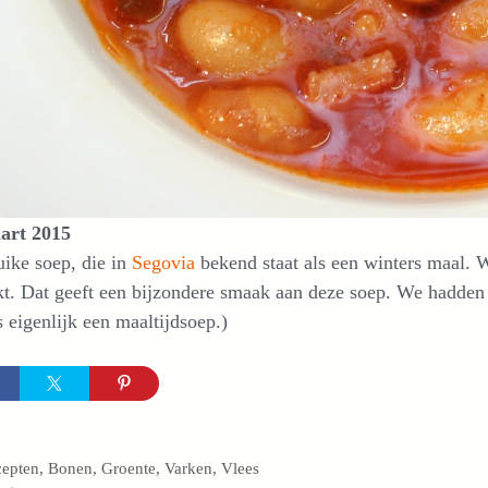
art 2015
ike soep, die in
Segovia
bekend staat als een winters maal.
t. Dat geeft een bijzondere smaak aan deze soep. We hadden 
s eigenlijk een maaltijdsoep.)
egorieën
cepten
,
Bonen
,
Groente
,
Varken
,
Vlees