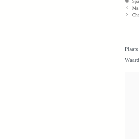
Tag
Spa
Ma
Cho
Plaats
Waard
Reacti