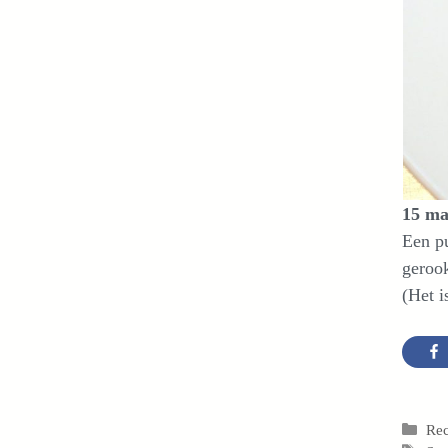
15 ma
Een pu
gerook
(Het i
Cat
Re