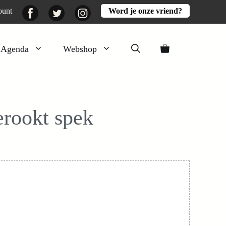
Facebook
Twitter
Instagram
ount
Word je onze vriend?
Agenda
Webshop
Veluwezomer
Aarde en mest
erookt spek
Activiteiten
Boeken
Mooi
Lekker