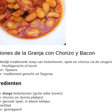
iones de la Granja con Chorizo y Bacon
ukkelijk traditionele soep van boterbonen, spek en chorizo uit de omge
:
Hoofdgerecht of lunch
en:
Spaans
r
:
traditioneel gerecht uit Segovia
redienten
r
droge
boterbonen (grote witte bonen)
r
chorizo (in dunne plakjes)
r
gerookt spek, in kleine blokjes
rierblad
ui, gesnipperd