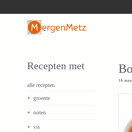
Ga
naar
de
inhoud
Recepten met
Bo
16 maa
alle recepten
groente
noten
vis