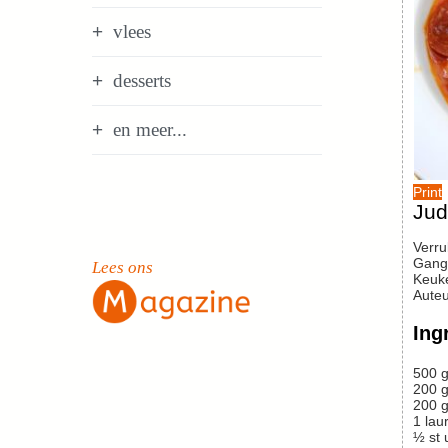
vlees
desserts
en meer...
Print
Jud
Verr
Gang
Lees ons
Keuk
Auteu
Ing
500
g
200
g
200
g
1
lau
½
st