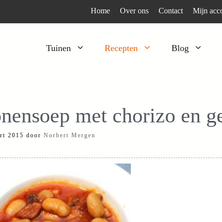
Home
Over ons
Contact
Mijn acc
Tuinen
Recepten
Blog
Heesters
Bijzonder en apart
Klimplanten
Kruiden
nensoep met chorizo en g
Kruiden
Peulgroenten
rt 2015
door
Norbert Mergen
Moestuin
Tomaten
Verfplanten
Vruchtgewassen
Voedselbos
Wortelgroenten
Bladgroenten