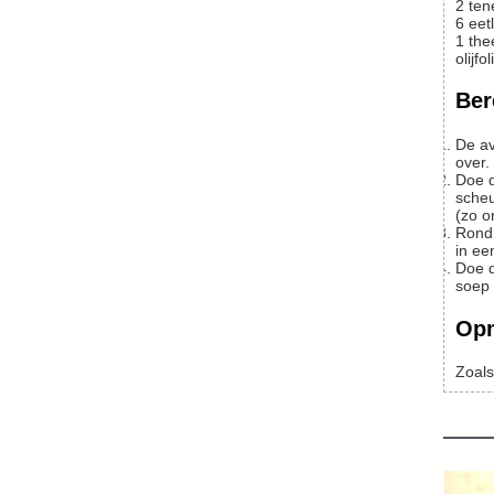
2
ten
6
eetl
1
the
olijfol
Ber
De avond ervoor de droge witte bonen in ruim water in de week zetten. Het gewicht verdubbeld zich. Dus je houdt ca. 1 kg bonen
over.
Doe de bonen met voldoende water (niet overmatig veel) in een pan en breng, met het laurierblad er in, aan de kook. Doe dan een
scheu
(zo o
Rond dat moment roerbakt u de ui en de knoflook in wat olijfolie. Als het begint te bruinen pureer je het: draai door een passe-vite of
in ee
Doe dit bij de kokende bonen, als ook de chorizo en spekjes erbij, de tomatenpuree en de paprikapoeder. Het mag best een gevulde
soep 
Op
Zoal