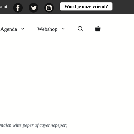
Facebook
Twitter
Instagram
ount
Word je onze vriend?
Agenda
Webshop
Veluwezomer
Aarde en mest
Activiteiten
Boeken
Mooi
Lekker
emalen witte peper of cayennepeper;