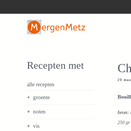
Ga
naar
de
inhoud
Recepten met
Ch
20 maa
alle recepten
Bouil
groente
noten
bron:
250 gr 
vis