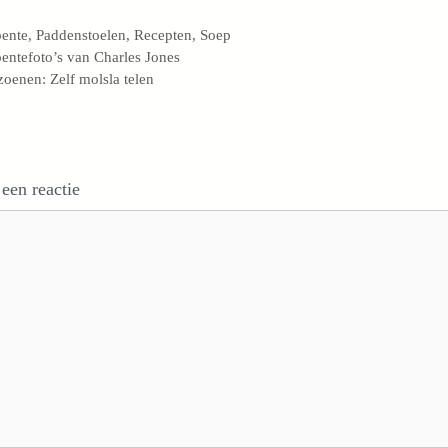
egorieën
ente
,
Paddenstoelen
,
Recepten
,
Soep
entefoto’s van Charles Jones
zoenen: Zelf molsla telen
 een reactie
e