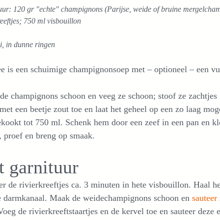
ur: 120 gr "echte" champignons (Parijse, weide of bruine mergelchamp
reeftjes; 750 ml visbouillon
i, in dunne ringen
e is een schuimige champignonsoep met – optioneel – een vull
e champignons schoon en veeg ze schoon; stoof ze zachtjes i
met een beetje zout toe en laat het geheel op een zo laag mog
ekookt tot 750 ml. Schenk hem door een zeef in een pan en k
, proef en breng op smaak.
t garnituur
r de rivierkreeftjes ca. 3 minuten in hete visbouillon. Haal he
e darmkanaal. Maak de weidechampignons schoon en
sauteer
Voeg de rivierkreeftstaartjes en de kervel toe en sauteer deze