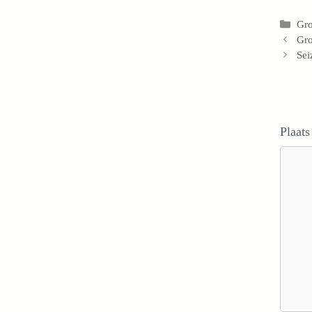
Cat
Gro
Gro
Sei
Plaats
Reacti