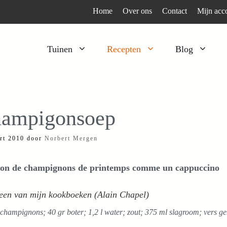
Home
Over ons
Contact
Mijn acc
Tuinen
Recepten
Blog
Heesters
Bijzonder en apart
Klimplanten
Kruiden
ampigonsoep
Kruiden
Peulgroenten
rt 2010
door
Norbert Mergen
Moestuin
Tomaten
Verfplanten
Vruchtgewassen
lon de champignons de printemps comme un cappuccino
Voedselbos
Wortelgroenten
 een van mijn kookboeken (Alain Chapel)
Bladgroenten
champignons; 40 gr boter; 1,2 l water; zout; 375 ml slagroom; vers g