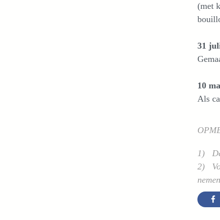
(met k
bouill
31 jul
Gemaa
10 ma
Als ca
OPM
1) De
2) Voo
nemen