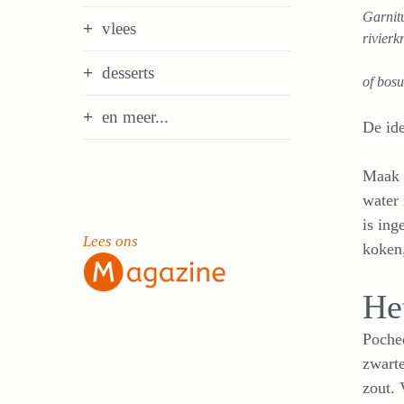
Garnitu
vlees
rivierk
desserts
of bosu
en meer...
De ide
Maak d
water 
is ing
Lees ons
koken
He
Pochee
zwart
zout. 