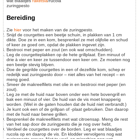
wat blaadjes
raketsla
/rucola
zuringpesto
Bereiding
Zie
hier
voor het maken van de zuringpesto.
Snijd de courgettes een beetje schuin, in plakken van 1 cm
dikte. Doe ze in een kom, besprenkel ze met olijfolie en schud
of keer ze goed om, opdat de plakken ingevet zijn.
Bestrooi met peper en zout (en ook wat omschudden).
Leg de courgetteplakken op de hete grillplaat. Een minuut of
drie à vier en keer ze tussendoor een keer om. Ze moeten nog
een beetje stevig blijven.
Doe de gegrilde courgettes in een of dezelfde kom, schep er
redelijk wat zuringpesto door – niet alles van het recept – en
meng goed.
Smeer de makreelfilets met olie in en bestrooi met peper (en
zout).
Leg ze met de huid naar boven onder een hete bovengrill en
bak een minuut of vier. De huid van de vis moet knapperig
worden. (Wel in de gaten houden dat de huid niet verbrandt.)
Je kunt ook een of de grillpan of -plaat gebruiken. Dan daarop
met de huid naar benee grillen.
Besprenkel de makreelfilets met wat citroensap. Meng de rest
van het sap door de zuringpesto die je nog over hebt,
Verdeel de courgettes over de borden. Leg er wat blaadjes
rucola op en daarop de vis. En klodder vervolgens nog wat