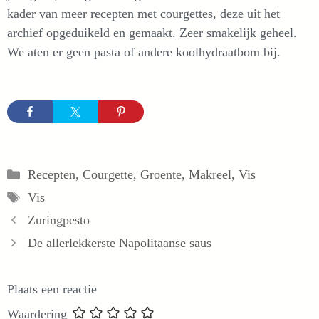
kader van meer recepten met courgettes, deze uit het
archief opgeduikeld en gemaakt. Zeer smakelijk geheel.
We aten er geen pasta of andere koolhydraatbom bij.
Categorieën
Recepten
,
Courgette
,
Groente
,
Makreel
,
Vis
Tags
Vis
Zuringpesto
De allerlekkerste Napolitaanse saus
Plaats een reactie
Waardering