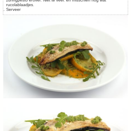
zuringpesto erover. Niet te veel. en misschien nog wat
rucolablaadjes.
Serveer