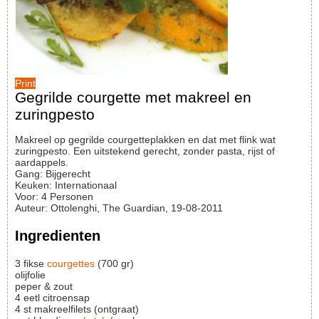
Print
Gegrilde courgette met makreel en
zuringpesto
Makreel op gegrilde courgetteplakken en dat met flink wat
zuringpesto. Een uitstekend gerecht, zonder pasta, rijst of
aardappels.
Gang:
Bijgerecht
Keuken:
Internationaal
Voor
:
4
Personen
Auteur
:
Ottolenghi, The Guardian, 19-08-2011
Ingredienten
3
fikse
courgettes
(700 gr)
olijfolie
peper & zout
4
eetl
citroensap
4
st
makreelfilets (ontgraat)