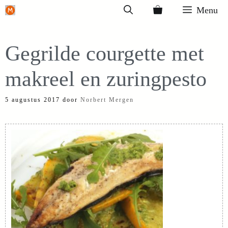
Ga
Menu
naar
de
Gegrilde courgette met
inhoud
makreel en zuringpesto
5 augustus 2017
door
Norbert Mergen