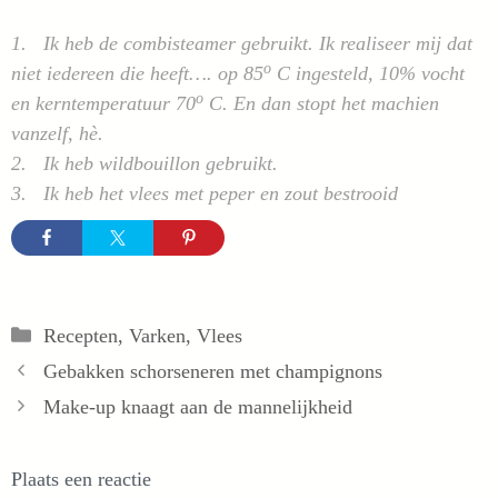
1. Ik heb de combisteamer gebruikt. Ik realiseer mij dat
o
niet iedereen die heeft…. op 85
C ingesteld, 10% vocht
o
en kerntemperatuur 70
C. En dan stopt het machien
vanzelf, hè.
2. Ik heb wildbouillon gebruikt.
3. Ik heb het vlees met peper en zout bestrooid
Categorieën
Recepten
,
Varken
,
Vlees
Gebakken schorseneren met champignons
Make-up knaagt aan de mannelijkheid
Plaats een reactie