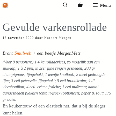
Ga
Menu
naar
de
Gevulde varkensrollade
inhoud
18 november 2009
door
Norbert Mergen
Bron:
Smulweb
+ een beetje MergenMetz
(Voor 8 personen:) 1,4 kg rolladevlees, zo mogelijk aan een
stuk/lap; 1 à 2 prei, in zeer fijne ringen gesneden; 200 gr
champignons, fijngehakt; 1 teentje knoflook; 2 theel gedroogde
tijm; 3 eetl peterselie, fijngehakt; 5 eetl broodkruim; 4 dl
vleesbouillon; 4 eetl. crème fraîche; 1 eetl maïzena; aantal
dungesneden plakken (ontbijt-)spek (optioneel); peper & zout; 175
gr boter.
En keukentouw of een elastisch net, dat u bij de slager
kunt halen.