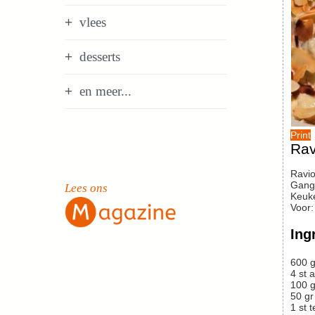
vlees
desserts
en meer...
Print
Rav
Ravi
Gang
Lees ons
Keuk
Voor
Ing
600
g
4
st
a
100
g
50
gr
1
st
t