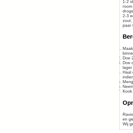
1-2
s
room 
droge
2-3
e
zout;
paar 
Ber
Maak de artisjokken schoon door de harde buitenste bladeren te verwijderen. Snijd de artisjokharten in 4 delen en verwijder het
binne
Doe
Doe de artisjokken erbij en bak 5 minuten op hoog vuur, voeg zout toe, blus af met witte wijn. Als de wijn verdampt is, draai je het vuur
lager
Haa
indie
Men
Nee
Kook
Op
Rav
en ge
Wij