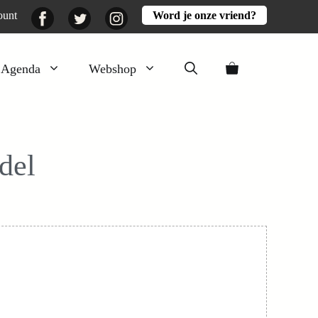
Facebook
Twitter
Instagram
ount
Word je onze vriend?
Agenda
Webshop
Veluwezomer
Aarde en mest
del
Activiteiten
Boeken
Mooi
Lekker