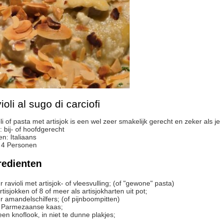
ioli al sugo di carciofi
oli of pasta met artisjok is een wel zeer smakelijk gerecht en zeker als j
:
bij- of hoofdgerecht
en:
Italiaans
:
4
Personen
redienten
r
ravioli met artisjok- of vleesvulling;
(of "gewone" pasta)
rtisjokken of 8 of meer als artisjokharten uit pot;
r
amandelschilfers;
(of pijnboompitten)
Parmezaanse kaas;
een knoflook, in niet te dunne plakjes;