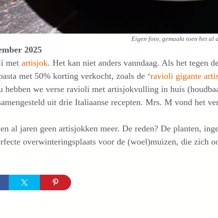
Eigen foto, gemaakt toen het al 
ember 2025
li met
artisjok
. Het kan niet anders vanndaag. Als het tegen 
pasta met 50% korting verkocht, zoals de ‘
ravioli gigante art
 hebben we verse ravioli met artisjokvulling in huis (houdba
samengesteld uit drie Italiaanse recepten. Mrs. M vond het ve
en al jaren geen artisjokken meer. De reden? De planten, in
rfecte overwinteringsplaats voor de (woel)muizen, die zich 