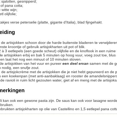
t
sjalotten, gesnipperd;
of pana cotta;
 witte wijn;
etl
olijfolie;
takjes
verse peterselie (platte, gigante d'Italia), blad fijngehakt.
eiding
nste kroontje of gebruik artisjokharten uit pot of blik.
 2 à 3 eetlepels (een goede scheut) olijfolie en de knoflook in een ruim
 en laat het nog een minuut of 10 minuten stoven.
l de artisjokken van het vuur en pureer
een deel ervan
samen met de ger
n nodig, een snufje zout.
g de artisjokcrème met de artisjokken die je niet hebt gepureerd en de p
m een koekenpan (met anti-aanbaklaag) en rooster de amandelsnipper
 de ravioli in ruim licht gezouten water, giet af en meng met de artisj
merkingen
ioli kan ook een gewone pasta zijn. De saus kan ook voor lasagne word
bruiken.
 gebruikten artisjokharten op olie van Castellino en 1,5 eetlepel pana cott