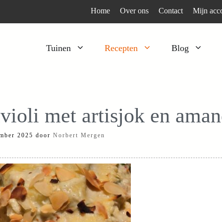
Home
Over ons
Contact
Mijn acc
Tuinen
Recepten
Blog
Heesters
Bijzonder en apart
Klimplanten
Kruiden
violi met artisjok en aman
Kruiden
Peulgroenten
mber 2025
door
Norbert Mergen
Moestuin
Tomaten
Verfplanten
Vruchtgewassen
Voedselbos
Wortelgroenten
Bladgroenten