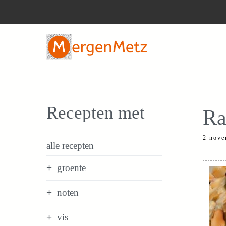
Ga
naar
de
inhoud
Recepten met
Ra
2 nove
alle recepten
groente
noten
vis