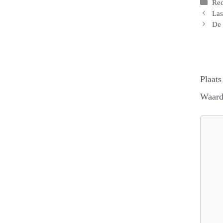
Cat
Re
Las
De 
Plaats
Waard
Reacti