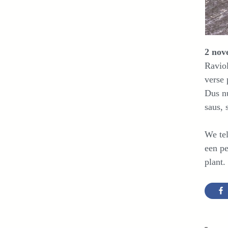
2 nov
Ravio
verse 
Dus nu
saus, 
We tel
een pe
plant.