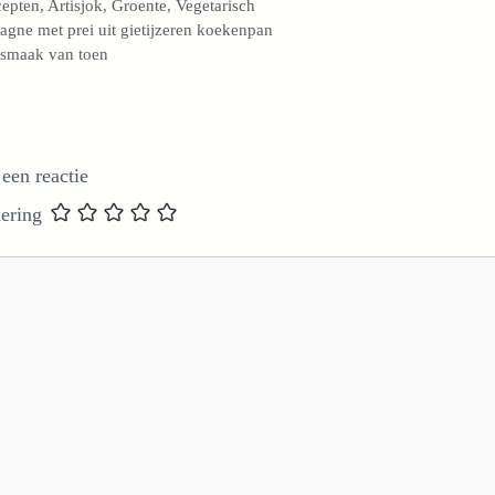
egorieën
cepten
,
Artisjok
,
Groente
,
Vegetarisch
agne met prei uit gietijzeren koekenpan
smaak van toen
 een reactie
ering
e