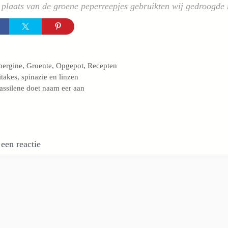
plaats van de groene peperreepjes gebruikten wij gedroogde r
egorieën
bergine
,
Groente
,
Opgepot
,
Recepten
itakes, spinazie en linzen
assilene doet naam eer aan
 een reactie
e