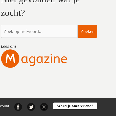
zocht?
Zoeken
Lees ons
Facebook
Twitter
Instagram
ccount
Word je onze vriend?