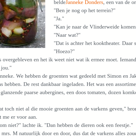
belde
Janneke Donders
, een van de o
"Ben je nog op het terrein?"
"Ja."
"Kan je naar de Vlinderweide komen
"Naar wat?"
"Dat is achter het kooktheater. Daar
"Hoezo?"
s overgebleven en het ik weet niet wat ik ermee moet. Iemand
 jou."
anneke. We hebben de groenten wat gedeeld met Simon en Jak
s hebben. De rest dankbaar ingeladen. Het was een assortiment
 glanzende paarse aubergines, een doos tomaten, dozen komk
at toch niet al die mooie groenten aan de varkens geven," br
t me er voor aan.
m niet?" lachte ik. "Dan hebben de dieren ook een feestje."
 mrs. M natuurlijk door en door, dus dat de varkens alles zo