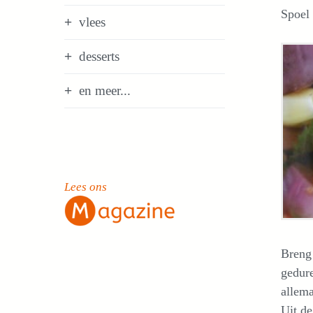
Spoel 
vlees
desserts
en meer...
Lees ons
Breng 
gedure
allema
Uit de