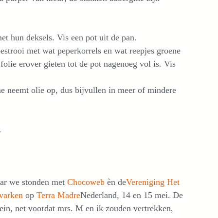
et hun deksels. Vis een pot uit de pan.
estrooi met wat peperkorrels en wat reepjes groene
jfolie erover gieten tot de pot nagenoeg vol is. Vis
ne neemt olie op, dus bijvullen in meer of mindere
.
Maar we stonden met
Chocoweb
èn de
Vereniging Het
varken
op
Terra Madre
Nederland, 14 en 15 mei. De
rein, net voordat mrs. M en ik zouden vertrekken,