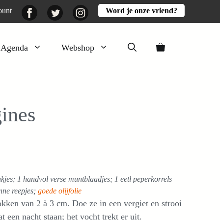
Facebook
Twitter
Instagram
ount
Word je onze vriend?
Agenda
Webshop
Veluwezomer
Aarde en mest
ines
Activiteiten
Boeken
Mooi
Lekker
akjes; 1 handvol verse muntblaadjes; 1 eetl peperkorrels
unne reepjes;
goede olijfolie
okken van 2 à 3 cm. Doe ze in een vergiet en strooi
 een nacht staan; het vocht trekt er uit.