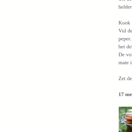
helder
Kook i
Vul de
peper.
het de
De vol
mate i
Zet de
17 me