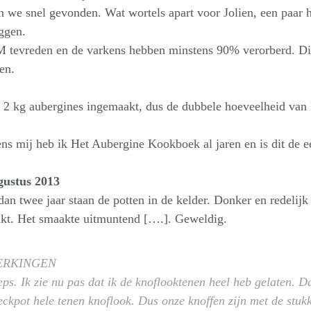
 we snel gevonden. Wat wortels apart voor Jolien, een paar 
ggen.
 tevreden en de varkens hebben minstens 90% verorberd. Die
en.
 2 kg aubergines ingemaakt, dus de dubbele hoeveelheid van 
ns mij heb ik Het Aubergine Kookboek al jaren en is dit de ee
gustus 2013
an twee jaar staan de potten in de kelder. Donker en redelij
kt. Het smaakte uitmuntend [….]. Geweldig.
ERKINGEN
s. Ik zie nu pas dat ik de knoflooktenen heel heb gelaten. Da
ckpot hele tenen knoflook. Dus onze knoffen zijn met de stuk