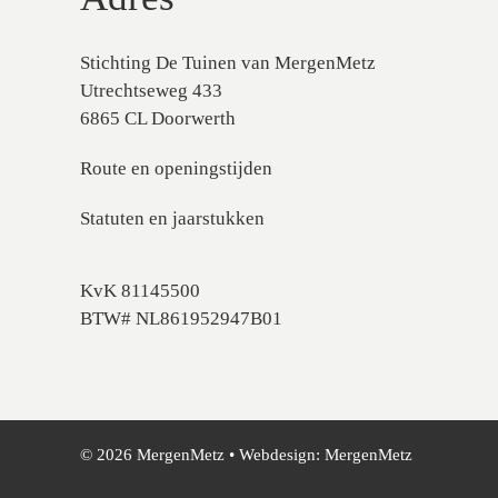
Stichting De Tuinen van MergenMetz
Utrechtseweg 433
6865 CL Doorwerth
Route en openingstijden
Statuten en jaarstukken
KvK 81145500
BTW# NL861952947B01
© 2026 MergenMetz • Webdesign:
MergenMetz