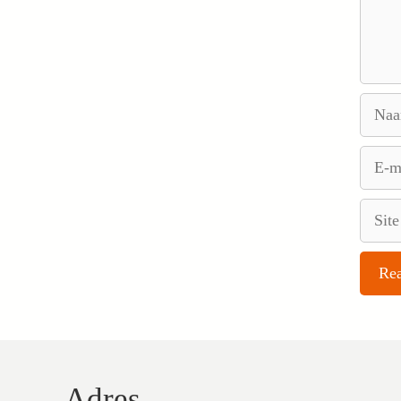
Naam
E-
mail
Site
Adres