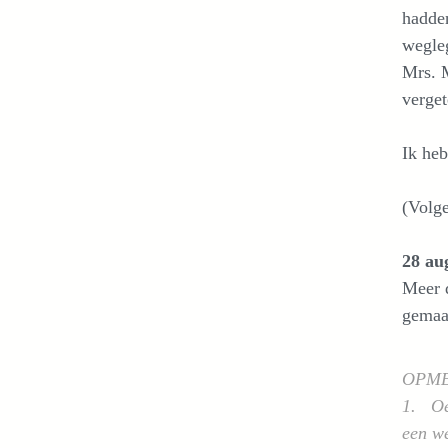
hadden
wegle
Mrs. M
verget
Ik heb
(Volge
28 au
Meer d
gemaa
OPM
1. Oep
een we