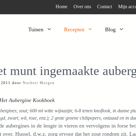
Home
Over ons
Contact
Mijn acc
Tuinen
Recepten
Blog
Heesters
Bijzonder en apart
Klimplanten
Kruiden
t munt ingemaakte auberg
Kruiden
Peulgroenten
 2011
door
Norbert Mergen
Moestuin
Tomaten
Verfplanten
Vruchtgewassen
 Het Aubergine Kookboek
Voedselbos
Wortelgroenten
bergines; zout; 600 ml witte wijnazijn; 6-8 tenen knoflook, in dunne pl
Bladgroenten
d, zwart, wit, roze, enz.); 2 grote groene chilipepers, ontzaad en in d
de aubergines in de lengte in vieren en vervolgens in forse br
t over. Hussel, d.w.z. zorg ervoor dat het zout rondom zit. Laat