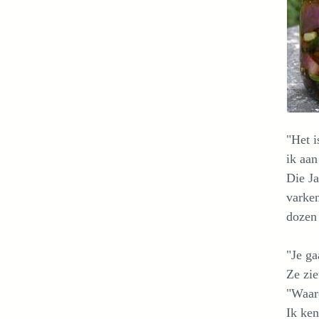
"Het i
ik aan
Die J
varken
dozen
"Je ga
Ze zie
"Waaro
Ik ken