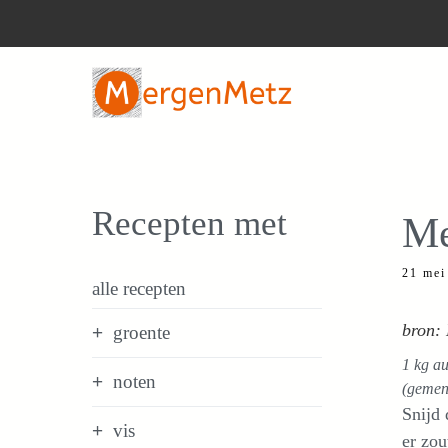
Ga
naar
de
inhoud
Recepten met
Me
21 mei
alle recepten
bron:
groente
1 kg au
noten
(gemeng
Snijd 
vis
er zou