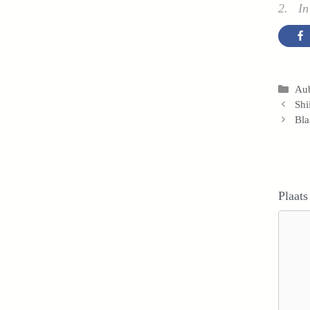
2. In 
Cat
Au
Shi
Bla
Plaats
Reacti