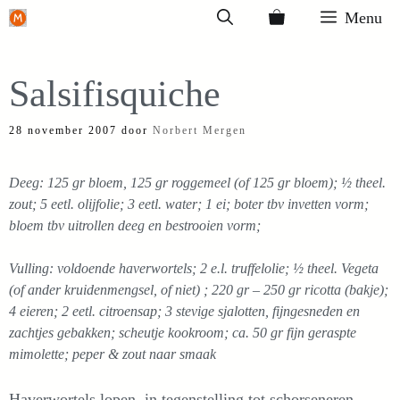
Ga
Menu
naar
de
Salsifisquiche
inhoud
28 november 2007
door
Norbert Mergen
Deeg: 125 gr bloem, 125 gr roggemeel (of 125 gr bloem); ½ theel.
zout; 5 eetl. olijfolie; 3 eetl. water; 1 ei; boter tbv invetten vorm;
bloem tbv uitrollen deeg en bestrooien vorm;
Vulling: voldoende haverwortels; 2 e.l. truffelolie; ½ theel. Vegeta
(of ander kruidenmengsel, of niet) ; 220 gr – 250 gr ricotta (bakje);
4 eieren; 2 eetl. citroensap; 3 stevige sjalotten, fijngesneden en
zachtjes gebakken; scheutje kookroom; ca. 50 gr fijn geraspte
mimolette; peper & zout naar smaak
Haverwortels lopen, in tegenstelling tot schorseneren,