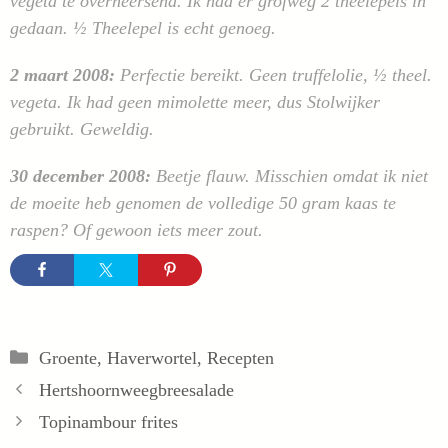
vegeta te overheersend. Ik had er grofweg 2 theelepels in
gedaan. ½ Theelepel is echt genoeg.
2 maart 2008:
Perfectie bereikt. Geen truffelolie, ½ theel.
vegeta. Ik had geen mimolette meer, dus Stolwijker
gebruikt. Geweldig.
30 december 2008:
Beetje flauw. Misschien omdat ik niet
de moeite heb genomen de volledige 50 gram kaas te
raspen? Of gewoon iets meer zout.
Categorieën
Groente
,
Haverwortel
,
Recepten
Hertshoornweegbreesalade
Topinambour frites