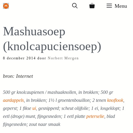
Ga
Menu
naar
de
Mashuasoep
inhoud
(knolcapuciensoep)
8 december 2014
door
Norbert Mergen
bron: Internet
500 gr knolcaupienen / mashuaknollen, in brokken; 500 gr
aardappels
, in brokken; 1½ l groentenbouillon; 2 tenen
knoflook
,
geperst; 1 fikse
ui
, gesnipperd; scheut olijfolie; 1 ei, losgeklopt; 1
eetl (droge) munt, fijngesneden; 1 eetl platte
peterselie
, blad
fijngesneden; zout naar smaak