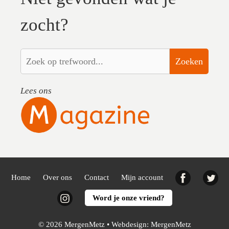
zocht?
Zoeken
Lees ons
Facebook
Twi
Home
Over ons
Contact
Mijn account
Instagram
Word je onze vriend?
© 2026 MergenMetz • Webdesign:
MergenMetz