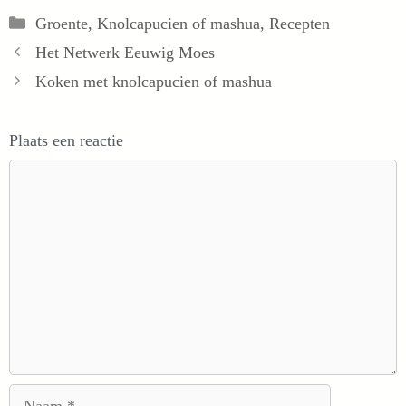
Categorieën
Groente
,
Knolcapucien of mashua
,
Recepten
Het Netwerk Eeuwig Moes
Koken met knolcapucien of mashua
Plaats een reactie
Reactie
Naam