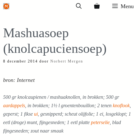
Ga
Menu
naar
de
Mashuasoep
inhoud
(knolcapuciensoep)
8 december 2014
door
Norbert Mergen
bron: Internet
500 gr knolcaupienen / mashuaknollen, in brokken; 500 gr
aardappels
, in brokken; 1½ l groentenbouillon; 2 tenen
knoflook
,
geperst; 1 fikse
ui
, gesnipperd; scheut olijfolie; 1 ei, losgeklopt; 1
eetl (droge) munt, fijngesneden; 1 eetl platte
peterselie
, blad
fijngesneden; zout naar smaak