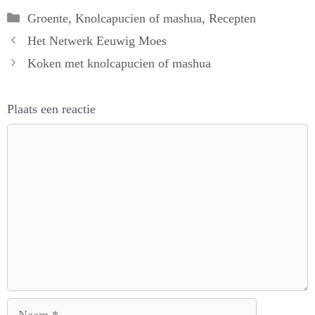
Categorieën
Groente
,
Knolcapucien of mashua
,
Recepten
Het Netwerk Eeuwig Moes
Koken met knolcapucien of mashua
Plaats een reactie
Reactie
Naam