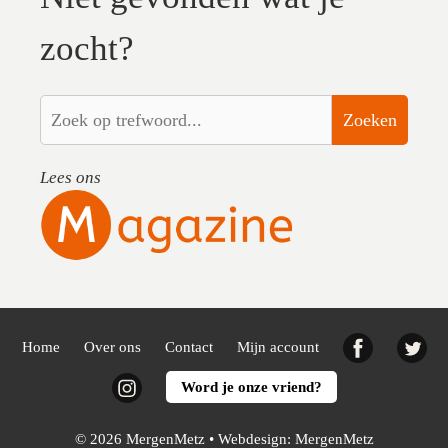
zocht?
Zoeken
Lees ons
Facebook
Twi
Home
Over ons
Contact
Mijn account
Instagram
Word je onze vriend?
© 2026 MergenMetz • Webdesign:
MergenMetz