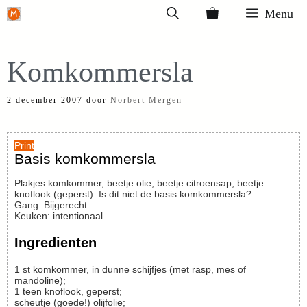
Ga
Menu
naar
de
Komkommersla
inhoud
2 december 2007
door
Norbert Mergen
Print
Basis komkommersla
Plakjes komkommer, beetje olie, beetje citroensap, beetje
knoflook (geperst). Is dit niet de basis komkommersla?
Gang:
Bijgerecht
Keuken:
intentionaal
Ingredienten
1
st
komkommer, in dunne schijfjes (met rasp, mes of
mandoline);
1
teen
knoflook, geperst;
scheutje
(goede!) olijfolie;