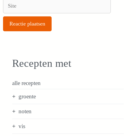
Site
Recepten met
alle recepten
groente
noten
vis