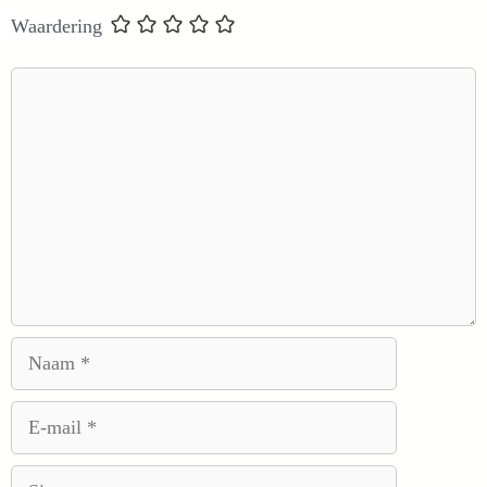
Waardering
Reactie
Naam
E-
mail
Site