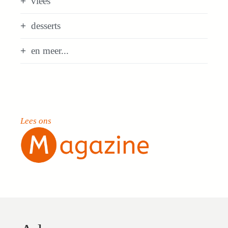
vlees
desserts
en meer...
Lees ons