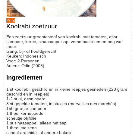
Print
Koolrabi zoetzuur
Een zoetzuur groentestoof van koolrabi met tomaten, atjar
tjampoer, kerrie, sinaasappelsap, verse basilicum en nog wat
meer.
Gang:
bij- of hoofdgerecht
Keuken:
Indonesisch
Voor
:
2
Personen
Auteur
:
Odin (2005)
Ingredienten
1
st
koolrabi, geschild en in kleine reepjes gesneden
(228 gram
geschild en in reepjes)
1-2
st
ui, gesnipperd
3
st
gepelde tomaten, in stukjes
(merveilles des marchés)
150
gr
atjar tjampoer
1
theel
kerriepoeder
scheutje
olijfolie
1
st
sinaasappel, alleen het sap
1
theel
maizena
scheut
arachide- of andere bakolie