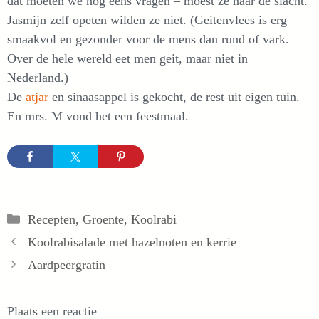
dat moeten we nog eens vragen – moest ze naar de slacht.
Jasmijn zelf opeten wilden ze niet. (Geitenvlees is erg
smaakvol en gezonder voor de mens dan rund of vark.
Over de hele wereld eet men geit, maar niet in
Nederland.)
De
atjar
en sinaasappel is gekocht, de rest uit eigen tuin.
En mrs. M vond het een feestmaal.
Categorieën
Recepten
,
Groente
,
Koolrabi
Koolrabisalade met hazelnoten en kerrie
Aardpeergratin
Plaats een reactie