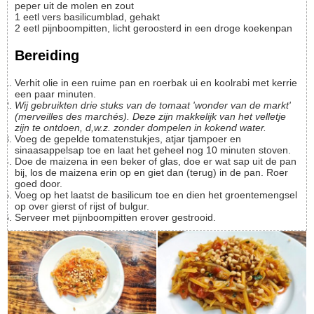
peper uit de molen en zout
1
eetl
vers basilicumblad, gehakt
2
eetl
pijnboompitten, licht geroosterd in een droge koekenpan
Bereiding
Verhit olie in een ruime pan en roerbak ui en koolrabi met kerrie
een paar minuten.
Wij gebruikten drie stuks van de tomaat 'wonder van de markt'
(merveilles des marchés). Deze zijn makkelijk van het velletje
zijn te ontdoen, d,w.z. zonder dompelen in kokend water.
Voeg de gepelde tomatenstukjes, atjar tjampoer en
sinaasappelsap toe en laat het geheel nog 10 minuten stoven.
Doe de maizena in een beker of glas, doe er wat sap uit de pan
bij, los de maizena erin op en giet dan (terug) in de pan. Roer
goed door.
Voeg op het laatst de basilicum toe en dien het groentemengsel
op over gierst of rijst of bulgur.
Serveer met pijnboompitten erover gestrooid.