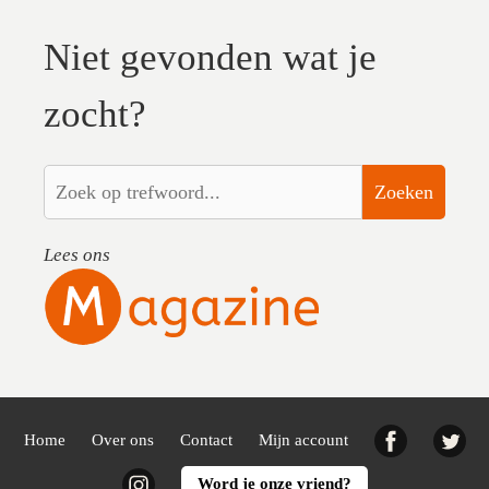
Niet gevonden wat je
zocht?
Zoeken
Lees ons
Facebook
Twi
Home
Over ons
Contact
Mijn account
Instagram
Word je onze vriend?