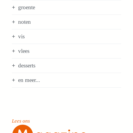
groente
noten
vis
vlees
desserts
en meer...
Lees ons