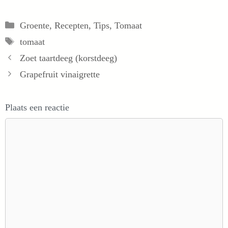
Categorieën
Groente
,
Recepten
,
Tips
,
Tomaat
Tags
tomaat
Zoet taartdeeg (korstdeeg)
Grapefruit vinaigrette
Plaats een reactie
Reactie