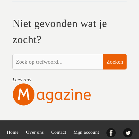
Niet gevonden wat je
zocht?
Zoeken
Lees ons
Facebook
Twi
Home
Over ons
Contact
Mijn account