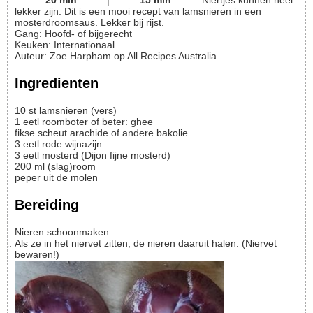
20
min
15
min
Niertjes kunnen heel
lekker zijn. Dit is een mooi recept van lamsnieren in een
mosterdroomsaus. Lekker bij rijst.
Gang:
Hoofd- of bijgerecht
Keuken:
Internationaal
Auteur
:
Zoe Harpham op All Recipes Australia
Ingredienten
10
st
lamsnieren
(vers)
1
eetl
roomboter of beter: ghee
fikse scheut arachide of andere bakolie
3
eetl
rode wijnazijn
3
eetl
mosterd
(Dijon fijne mosterd)
200
ml
(slag)room
peper uit de molen
Bereiding
Nieren schoonmaken
Als ze in het niervet zitten, de nieren daaruit halen. (Niervet
bewaren!)