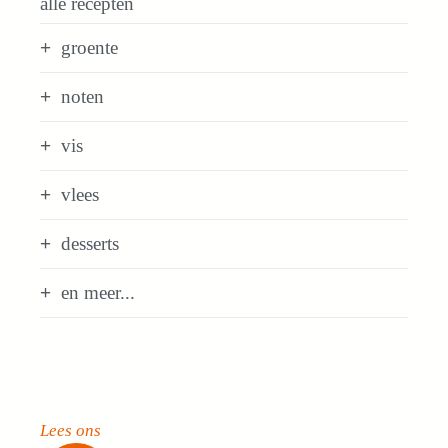
alle recepten
groente
noten
vis
vlees
desserts
en meer...
Lees ons