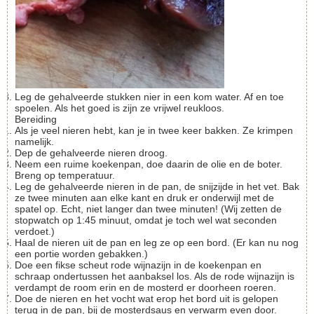
Leg de gehalveerde stukken nier in een kom water. Af en toe
spoelen. Als het goed is zijn ze vrijwel reukloos.
Bereiding
Als je veel nieren hebt, kan je in twee keer bakken. Ze krimpen
namelijk.
Dep de gehalveerde nieren droog.
Neem een ruime koekenpan, doe daarin de olie en de boter.
Breng op temperatuur.
Leg de gehalveerde nieren in de pan, de snijzijde in het vet. Bak
ze twee minuten aan elke kant en druk er onderwijl met de
spatel op. Echt, niet langer dan twee minuten! (Wij zetten de
stopwatch op 1:45 minuut, omdat je toch wel wat seconden
verdoet.)
Haal de nieren uit de pan en leg ze op een bord. (Er kan nu nog
een portie worden gebakken.)
Doe een fikse scheut rode wijnazijn in de koekenpan en
schraap ondertussen het aanbaksel los. Als de rode wijnazijn is
verdampt de room erin en de mosterd er doorheen roeren.
Doe de nieren en het vocht wat erop het bord uit is gelopen
terug in de pan, bij de mosterdsaus en verwarm even door.