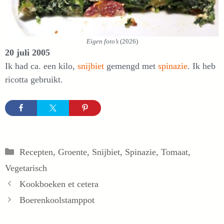
Eigen foto’s
(2026)
20 juli 2005
Ik had ca. een kilo,
snijbiet
gemengd met
spinazie
. Ik heb
ricotta gebruikt.
Categorieën
Recepten
,
Groente
,
Snijbiet
,
Spinazie
,
Tomaat
,
Vegetarisch
Kookboeken et cetera
Boerenkoolstamppot