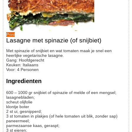
Print
Lasagne met spinazie (of snijbiet)
Met spinazie of snijbiet en wat tomaten maak je snel een
heerlijke vegetarische lasagne.
Gang:
Hoofdgerecht
Keuken:
Italiaans
Voor
:
4
Personen
Ingredienten
600 – 1000
gr
snijbiet of spinazie of melde of een mengsel;
lasagnebladen;
scheut
olijfolie
klontje
boter
2
st
ui, gesnipperd;
3
st
tomaten in plakjes (of hele tomaten uit blik, zonder sap)
paneermeel;
parmezaanse kaas, geraspt;
3
st
eieren;