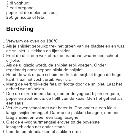
2
dl
yoghurt;
2
eetl
oregano;
peper uit de molen en zout;
250
gr
ricotta of feta;
Bereiding
Verwarm de oven op 180℃
Als je snijbiet gebruikt: trek het groen van de bladstelen en was
de snijbiet. Uitlekken en fijnsnijden.
Fruit de ui in een wok of ruime braadpan waarin een scheut
olijfolie.
Als de ui glazig wordt, de snijbiet erbij voegen. Onder
regelmatig omscheppen slinkt de snijbiet.
Houd de wok of pan schuin en druk de snijbiet tegen de hoge
kant. Haal het vocht eruit. Vuur uit.
Meng de verbrokkelde feta of ricotta door de snijbiet. Laat het
geheel wat afkoelen.
Doe de eieren in een kom, doe er de yoghurt bij en oregano,
peper en zout en ca. de helft van de kaas. Men het geheel als
een saus.
Vet de ovenschaal met wat boter in. Doe onderin een klein
laagje snijbietmengsel. Daarop de plakken lasagne, dan een
laag snijbiet en weer een laag lasagne.
Giet de ei-yoghurtmengsel erover tot de bovenste
lasagnebladen net onder staan.
Leg de tomatenplakken of stukken erop.