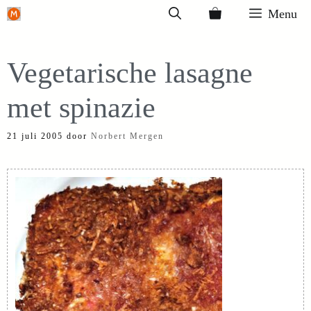
Ga
Menu
naar
de
Vegetarische lasagne
inhoud
met spinazie
21 juli 2005
door
Norbert Mergen