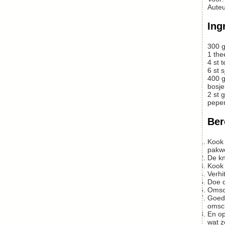
Auteu
Ing
300
g
1
the
4
st
t
6
st
s
400
g
bosje
2
st
g
peper
Ber
Kook de rijst in de aangegeven tijd gaar, met een beetje zout en, naar wens, de kurkuma in het kookwater. (Wij hebben rijst die
pakwe
De k
Kook
Verh
Doe 
Oms
Goed omscheppen en warm laten worden. Doe op dit punt misschien al wat peper erdoorheen. Dan de peterselie – weer
omsc
En op het laatst de vis – voorzichtig omscheppen, zodat er nog wat stukken overblijven. De vis is al zout, maar misschien wil je nog
wat z