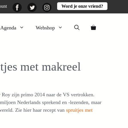
Facebook
Twitter
Instagram
ount
Word je onze vriend?
Agenda
Webshop
Veluwezomer
Aarde en mest
tjes met makreel
Activiteiten
Boeken
Mooi
r Roy zijn primo 2014 naar de VS vertrokken.
Lekker
0 miljoen Nederlands sprekend en -lezenden, maar
ereld. Zie hier haar recept van
spruitjes met