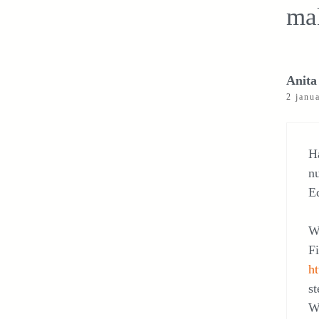
ma
Anita
2 janu
Ha
nu
E
W
Fi
h
s
W