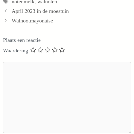
Tags
notenmelk
,
walnoten
April 2023 in de moestuin
Walnootmayonaise
Plaats een reactie
Waardering
Reactie