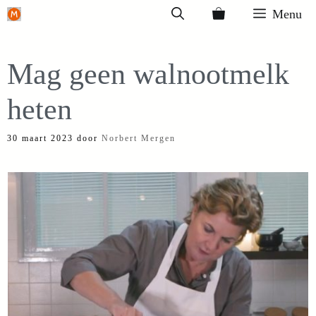
Ga
Menu
naar
de
Mag geen walnootmelk
inhoud
heten
30 maart 2023
door
Norbert Mergen