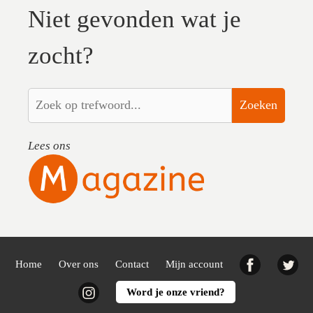
Niet gevonden wat je
zocht?
Zoeken
Lees ons
Facebook
Twi
Home
Over ons
Contact
Mijn account
Instagram
Word je onze vriend?