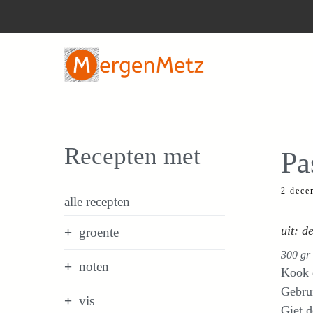
Ga
naar
de
inhoud
Recepten met
Pa
2 dece
alle recepten
uit: 
groente
300 gr 
noten
Kook d
Gebru
vis
Giet d