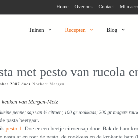
Home
Over ons
Contact
Mijn acc
Tuinen
Recepten
Blog
Heesters
Bijzonder en apart
Klimplanten
Kruiden
sta met pesto van rucola e
Kruiden
Peulgroenten
mber 2007
door
Norbert Mergen
Moestuin
Tomaten
Verfplanten
Vruchtgewassen
de keuken van Mergen-Metz
Voedselbos
Wortelgroenten
kleine penne; sap van ½ citroen; 100 gr rookkaas; 200 gr magere rauwe
Bladgroenten
e pasta beetgaar.
ik
pesto 1
. Doe er een beetje citroensap door. Bak de ham kro
e pasta af en roer de pesto, de rookkaas en de krokante ham 