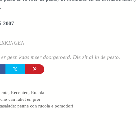
.
i 2007
ERKINGEN
 er geen kaas meer doorgeroerd. Die zit al in de pesto.
egorieën
ente
,
Recepten
,
Rucola
che van raket en prei
tasalade: penne con rucola e pomodori