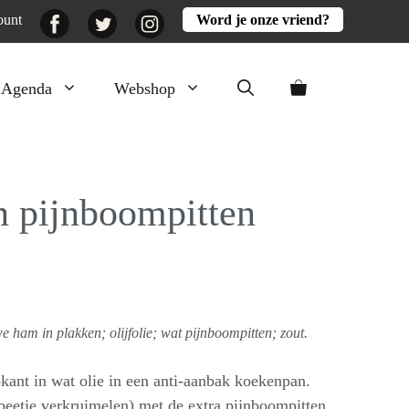
Facebook
Twitter
Instagram
ount
Word je onze vriend?
Agenda
Webshop
Veluwezomer
Aarde en mest
n pijnboompitten
Activiteiten
Boeken
Mooi
Lekker
 ham in plakken; olijfolie; wat pijnboompitten; zout.
kant in wat olie in een anti-aanbak koekenpan.
(beetje verkruimelen) met de extra pijnboompitten