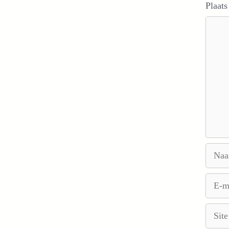
Plaats
Reacti
Naam
E-
mail
Site