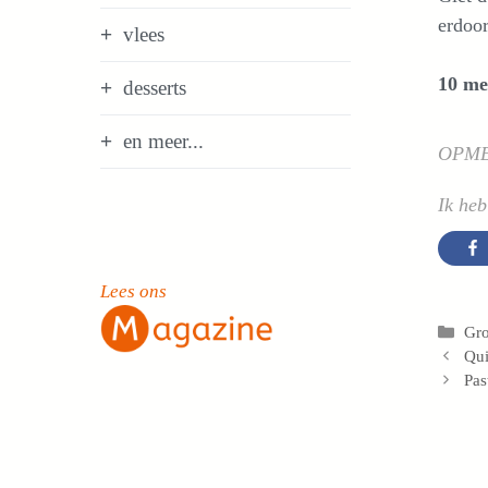
erdoor
vlees
10 me
desserts
en meer...
OPM
Ik heb
Lees ons
Cat
Gro
Qui
Pas