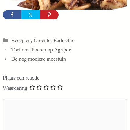
Categorieën
Recepten
,
Groente
,
Radicchio
Toekomstboeren op Agriport
De nog mooiere moestuin
Plaats een reactie
Waardering
Reactie