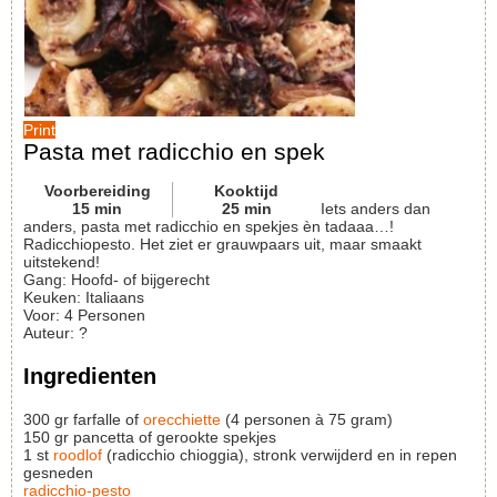
Print
Pasta met radicchio en spek
Voorbereiding
Kooktijd
15
min
25
min
Iets anders dan
anders, pasta met radicchio en spekjes èn tadaaa…!
Radicchiopesto. Het ziet er grauwpaars uit, maar smaakt
uitstekend!
Gang:
Hoofd- of bijgerecht
Keuken:
Italiaans
Voor
:
4
Personen
Auteur
:
?
Ingredienten
300
gr
farfalle of
orecchiette
(4 personen à 75 gram)
150
gr
pancetta of gerookte spekjes
1
st
roodlof
(radicchio chioggia), stronk verwijderd en in repen
gesneden
radicchio-pesto