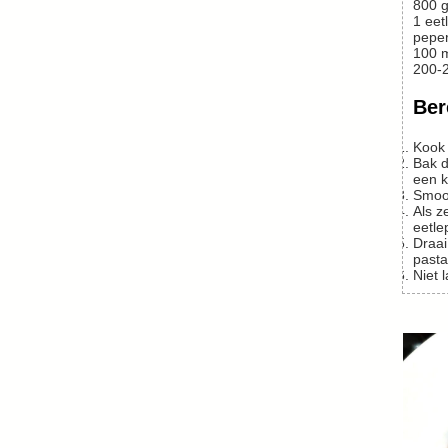
800
g
1
eetl
peper
100
200-
Ber
Kook
Bak de spekreepjes op matig tot laag vuur uit in een stevige pan. Als de voldoende bruin en uitgebakken zijn, eruit scheppen en in
een 
Smoo
Als ze glazig worden, de rode kool erbij doen. Vuur niet te hoog. Wat zout en peper erover, goed door elkaar scheppen. Doe er een
eetle
Draai het vuur laag tot bijna laag en laat pakweg een kwartier stoven. Als de kool gaar is, maar nog wel een goede beet hebben, de
pasta
Nie