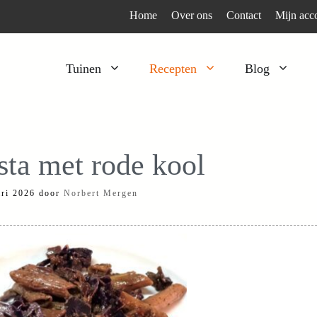
Home
Over ons
Contact
Mijn acc
Tuinen
Recepten
Blog
Heesters
Bijzonder en apart
Klimplanten
Kruiden
sta met rode kool
Kruiden
Peulgroenten
ari 2026
door
Norbert Mergen
Moestuin
Tomaten
Verfplanten
Vruchtgewassen
Voedselbos
Wortelgroenten
Bladgroenten