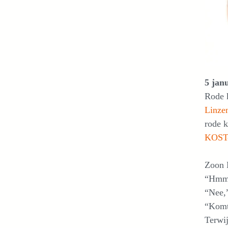
5 jan
Rode k
Linze
rode k
KOST
Zoon L
“Hmmm,
“Nee,
“Komt 
Terwij