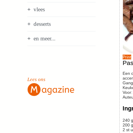
vlees
desserts
en meer...
Print
Pas
Een op het eerste gezicht vreemde combinatie, maar die blijkt uitstekend te smaken. Met wat rookkaas erdoor krijgt het een apart
accen
Lees ons
Gang
Keuk
Voor
Auteu
Ing
240
g
200
g
2
st
u