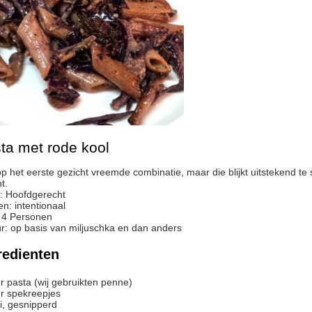
ta met rode kool
t.
:
Hoofdgerecht
en:
intentionaal
:
4
Personen
r
:
op basis van miljuschka en dan anders
redienten
r
pasta (wij gebruikten penne)
r
spekreepjes
i, gesnipperd