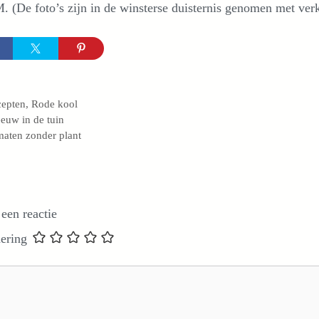
. (De foto’s zijn in de winsterse duisternis genomen met verk
egorieën
cepten
,
Rode kool
euw in de tuin
aten zonder plant
 een reactie
ering
e