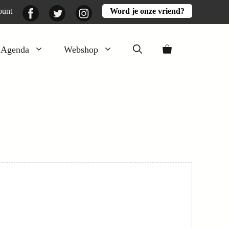
Facebook
Twitter
Instagram
ount
Word je onze vriend?
Agenda
Webshop
Veluwezomer
Aarde en mest
Activiteiten
Boeken
Mooi
Lekker