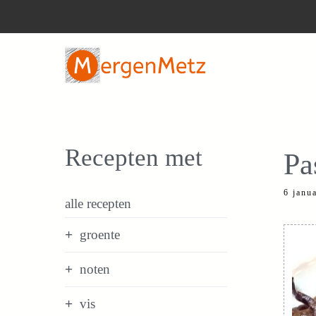
Ga
naar
de
inhoud
Recepten met
Pa
6 janu
alle recepten
groente
noten
vis