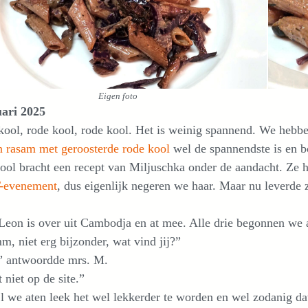
Eigen foto
uari 2025
ool, rode kool, rode kool. Het is weinig spannend. We hebbe
n rasam met geroosterde rode kool
wel de spannendste is en b
ool bracht een recept van Miljuschka onder de aandacht. Ze h
-evenement
, dus eigenlijk negeren we haar. Maar nu leverde z
eon is over uit Cambodja en at mee. Alle drie begonnen we aa
 niet erg bijzonder, wat vind jij?”
” antwoordde mrs. M.
niet op de site.”
l we aten leek het wel lekkerder te worden en wel zodanig d