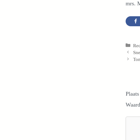
mrs. M
Cat
Re
Sne
Tom
Plaats
Waard
Reacti