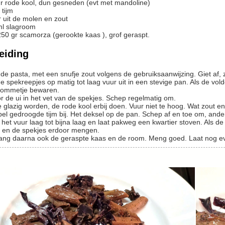
r
rode kool, dun gesneden (evt met mandoline)
tijm
 uit de molen en zout
ml
slagroom
250
gr
scamorza (gerookte kaas ), grof geraspt.
eiding
 de pasta, met een snufje zout volgens de gebruiksaanwijzing. Giet af, 
kommetje bewaren.
r de ui in het vet van de spekjes. Schep regelmatig om.
pel gedroogde tijm bij. Het deksel op de pan. Schep af en toe om, and
 en de spekjes erdoor mengen.
t lang daarna ook de geraspte kaas en de room. Meng goed. Laat nog 