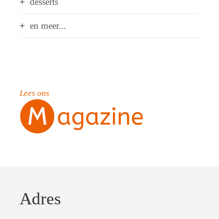
desserts
en meer...
Lees ons
Adres