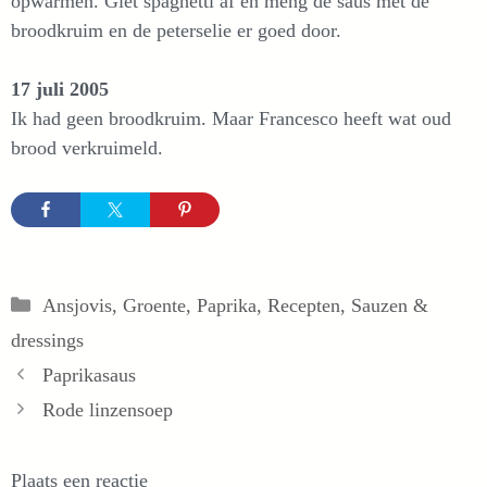
opwarmen. Giet spaghetti af en meng de saus met de
broodkruim en de peterselie er goed door.
17 juli 2005
Ik had geen broodkruim. Maar Francesco heeft wat oud
brood verkruimeld.
Categorieën
Ansjovis
,
Groente
,
Paprika
,
Recepten
,
Sauzen &
dressings
Paprikasaus
Rode linzensoep
Plaats een reactie