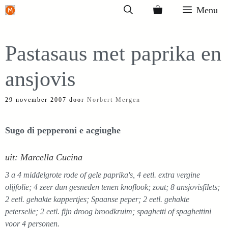
Ga
Menu
naar
de
Pastasaus met paprika en
inhoud
ansjovis
29 november 2007
door
Norbert Mergen
Sugo di pepperoni e acgiughe
uit: Marcella Cucina
3 a 4 middelgrote rode of gele paprika's, 4 eetl. extra vergine
olijfolie; 4 zeer dun gesneden tenen knoflook; zout; 8 ansjovisfilets;
2 eetl. gehakte kappertjes; Spaanse peper; 2 eetl. gehakte
peterselie; 2 eetl. fijn droog broodkruim; spaghetti of spaghettini
voor 4 personen.