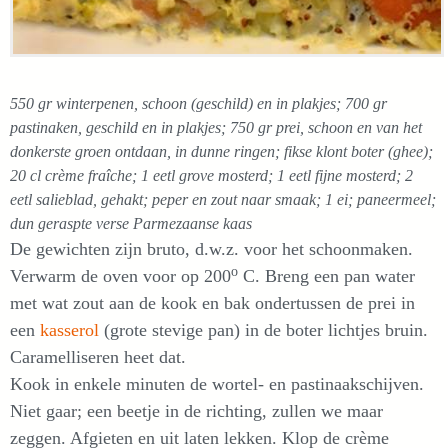
550 gr winterpenen, schoon (geschild) en in plakjes; 700 gr
pastinaken, geschild en in plakjes; 750 gr prei, schoon en van het
donkerste groen ontdaan, in dunne ringen; fikse klont boter (ghee);
20 cl crème fraîche; 1 eetl grove mosterd; 1 eetl fijne mosterd; 2
eetl salieblad, gehakt; peper en zout naar smaak; 1 ei; paneermeel;
dun geraspte verse Parmezaanse kaas
De gewichten zijn bruto, d.w.z. voor het schoonmaken.
o
Verwarm de oven voor op 200
C. Breng een pan water
met wat zout aan de kook en bak ondertussen de prei in
een
kasserol
(grote stevige pan) in de boter lichtjes bruin.
Caramelliseren heet dat.
Kook in enkele minuten de wortel- en pastinaakschijven.
Niet gaar; een beetje in de richting, zullen we maar
zeggen. Afgieten en uit laten lekken. Klop de crème