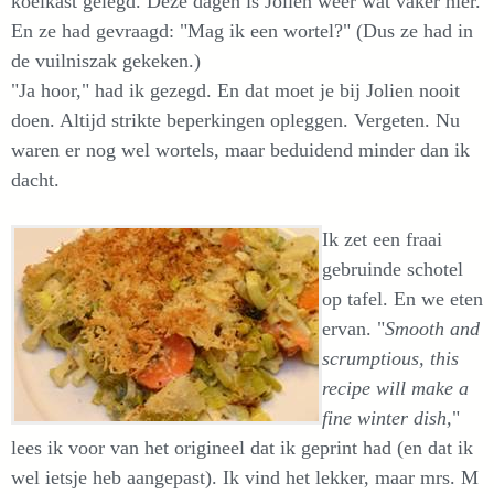
koelkast gelegd. Deze dagen is Jolien weer wat vaker hier.
En ze had gevraagd: "Mag ik een wortel?" (Dus ze had in
de vuilniszak gekeken.)
"Ja hoor," had ik gezegd. En dat moet je bij Jolien nooit
doen. Altijd strikte beperkingen opleggen. Vergeten. Nu
waren er nog wel wortels, maar beduidend minder dan ik
dacht.
Ik zet een fraai
gebruinde schotel
op tafel. En we eten
ervan. "
Smooth and
scrumptious, this
recipe will make a
fine winter dish,
"
lees ik voor van het origineel dat ik geprint had (en dat ik
wel ietsje heb aangepast). Ik vind het lekker, maar mrs. M