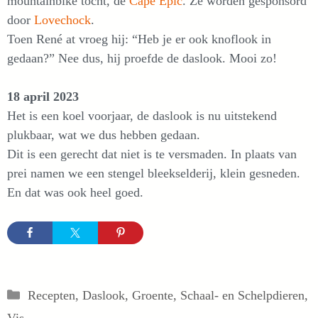
mountainbike tocht, de
Cape Epic
. Ze worden gesponsord
door
Lovechock
.
Toen René at vroeg hij: “Heb je er ook knoflook in
gedaan?” Nee dus, hij proefde de daslook. Mooi zo!
18 april 2023
Het is een koel voorjaar, de daslook is nu uitstekend
plukbaar, wat we dus hebben gedaan.
Dit is een gerecht dat niet is te versmaden. In plaats van
prei namen we een stengel bleekselderij, klein gesneden.
En dat was ook heel goed.
Categorieën
Recepten
,
Daslook
,
Groente
,
Schaal- en Schelpdieren
,
Vis