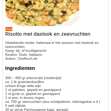
Print
Risotto met daslook en zeevruchten
Uitstekende risotto, helemaal in het seizoen met daslook en
zeevruchten.
Gang:
bij- of hoofdgerecht
Keuken:
Duits, Italiaans
Auteur
:
Chefkoch.de
Ingredienten
300 – 400
gr
arboriorijst (risottorijst)
ca. 1
ltr
groentenbouillon
scheut
droge witte wijn
2
st
sjalotten, gepeld en gesnipperd
1
st
grote ui, gepeld en gesnipperd
1
st
prei, in dunne ringen
ca. 700
gr
zeevruchten (dus schelpdieren, inktvisgedoe e.d.)
5
eetl
olijfolie
30
gr
verse Parmezaanse kaas, geraspt