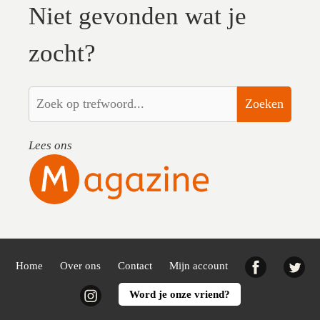
Niet gevonden wat je
zocht?
Zoeken
Lees ons
Facebook
Twi
Home
Over ons
Contact
Mijn account
Instagram
Word je onze vriend?