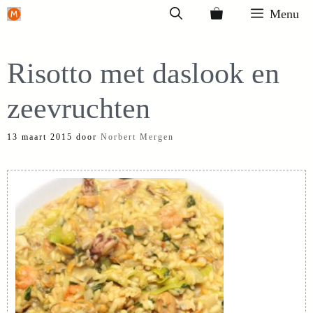
Ga
Menu
naar
de
Risotto met daslook en
inhoud
zeevruchten
13 maart 2015
door
Norbert Mergen