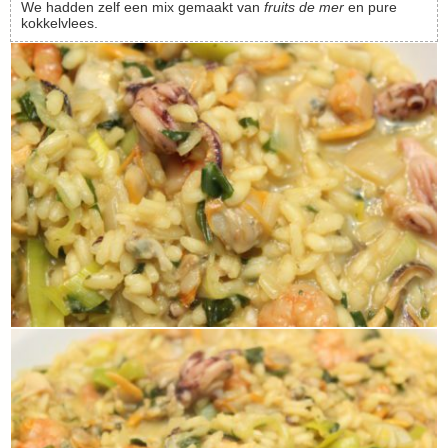
We hadden zelf een mix gemaakt van
fruits de mer
en pure
kokkelvlees.