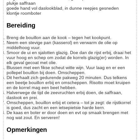
plukje saffraan
goede hand vol daslookblad, in dunne reepjes gesneden
klontje
roomboter
Bereiding
Breng de bouillon aan de kook – tegen het kookpunt.
Neem een stevige pan (kasserol) en verwarm de olie op
middelhoog vuur.
Smoor de ui en sjalotten glazig. Doe dan de rijst erbij, draai het
vuur hoog en schep om zodat de korrels glazig(er) worden. In
elk geval gecoat met olie.
Blussen met een fikse scheut witte wijn. Vuur laag en er een
pollepel bouillon bij doen. Omscheppen.
Dit herhaalt zich gedurende pakweg 20 minuten. Dus telkens
een beetje bouillon erbij en omscheppen. Risotto moet kruipen
en de korrel mag een beet hebben.
Halverwege de tijd de zeevruchten erbij doen, de saffraan,
daslook en prei.
Omscheppen, bouillon erbij et cetera – tot je zegt: de rijstkorrel
is goed, dus zacht en een ietsepietsie harde kern.
De kaas en boter er door doen en evt op smaak brengen met
nog wat zout. En serveren!
Opmerkingen