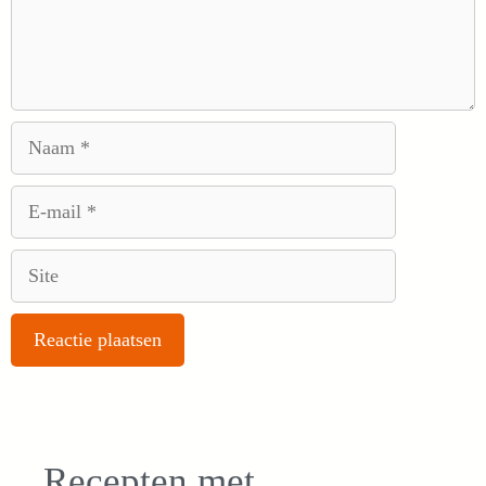
Naam
E-
mail
Site
Recepten met