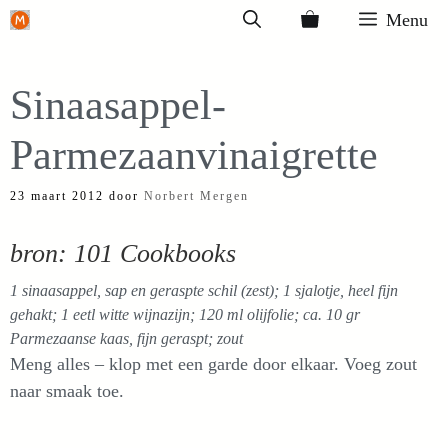
Ga
Menu
naar
de
Sinaasappel-
inhoud
Parmezaanvinaigrette
23 maart 2012
door
Norbert Mergen
bron: 101 Cookbooks
1 sinaasappel, sap en geraspte schil (zest); 1 sjalotje, heel fijn
gehakt; 1 eetl witte wijnazijn; 120 ml olijfolie; ca. 10 gr
Parmezaanse kaas, fijn geraspt; zout
Meng alles – klop met een garde door elkaar. Voeg zout
naar smaak toe.