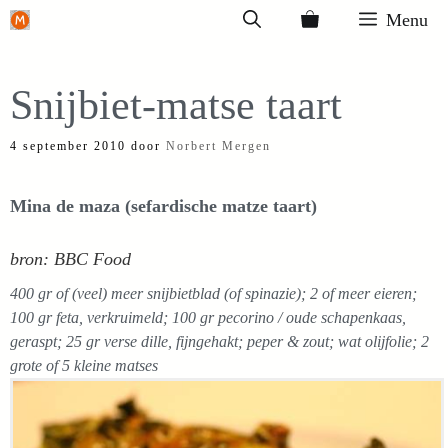
Ga
Menu
naar
de
Snijbiet-matse taart
inhoud
4 september 2010
door
Norbert Mergen
Mina de maza (sefardische matze taart)
bron: BBC Food
400 gr of (veel) meer snijbietblad (of spinazie); 2 of meer eieren;
100 gr feta, verkruimeld; 100 gr pecorino / oude schapenkaas,
geraspt; 25 gr verse dille, fijngehakt; peper & zout; wat olijfolie; 2
grote of 5 kleine matses