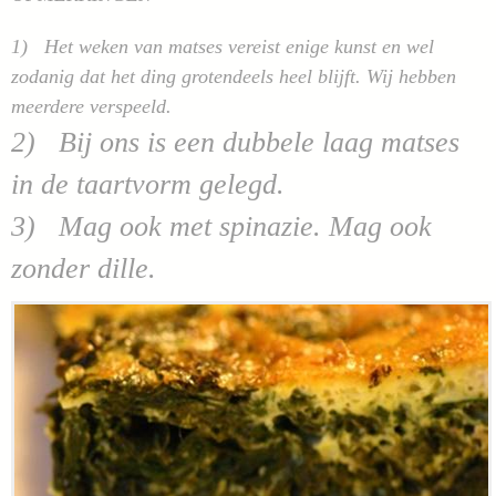
1) Het weken van matses vereist enige kunst en wel
zodanig dat het ding grotendeels heel blijft. Wij hebben
meerdere verspeeld.
2) Bij ons is een dubbele laag matses
in de taartvorm gelegd.
3) Mag ook met spinazie. Mag ook
zonder dille.