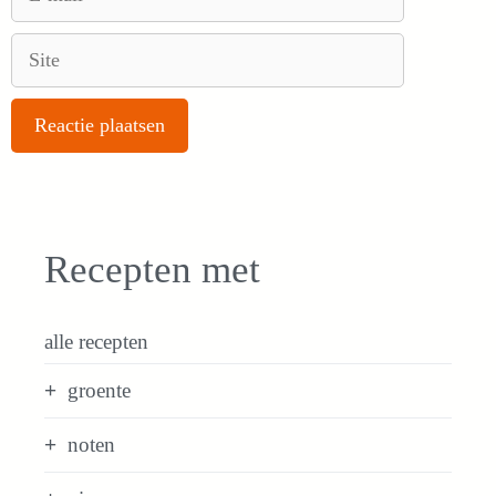
mail
Site
Recepten met
alle recepten
groente
noten