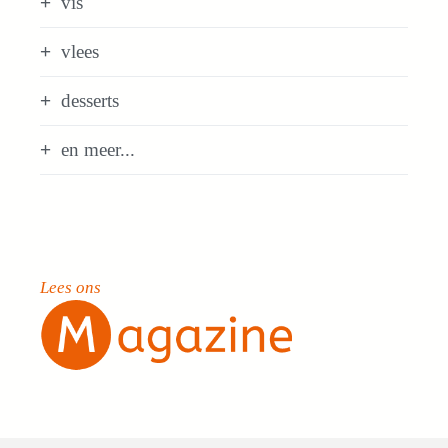
vis
vlees
desserts
en meer...
Lees ons