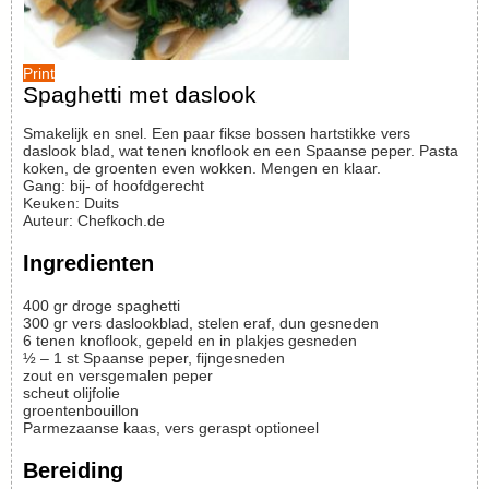
Print
Spaghetti met daslook
Smakelijk en snel. Een paar fikse bossen hartstikke vers
daslook blad, wat tenen knoflook en een Spaanse peper. Pasta
koken, de groenten even wokken. Mengen en klaar.
Gang:
bij- of hoofdgerecht
Keuken:
Duits
Auteur
:
Chefkoch.de
Ingredienten
400
gr
droge spaghetti
300
gr
vers daslookblad, stelen eraf, dun gesneden
6
tenen
knoflook, gepeld en in plakjes gesneden
½ – 1
st
Spaanse peper, fijngesneden
zout en versgemalen peper
scheut
olijfolie
groentenbouillon
Parmezaanse kaas, vers geraspt
optioneel
Bereiding