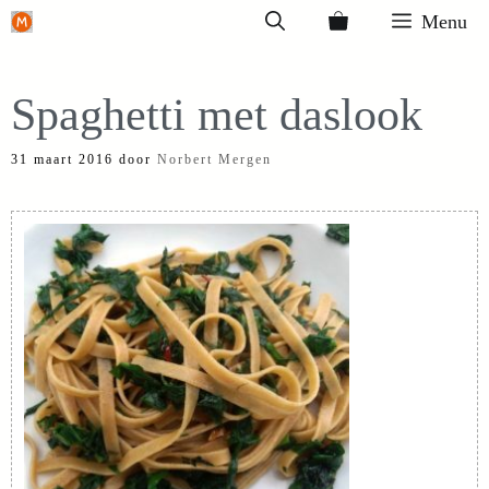
Ga
Menu
naar
de
Spaghetti met daslook
inhoud
31 maart 2016
door
Norbert Mergen