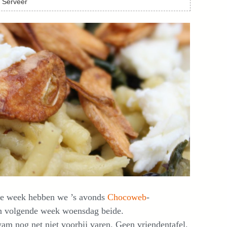
. Serveer
re week hebben we ’s avonds
Chocoweb
-
 en volgende week woensdag beide.
wam nog net niet voorbij varen. Geen vriendentafel,