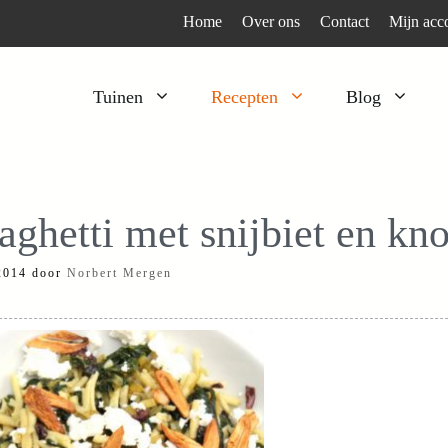
Home
Over ons
Contact
Mijn acc
Tuinen
Recepten
Blog
Heesters
Bijzonder en apart
Klimplanten
Kruiden
aghetti met snijbiet en kn
Kruiden
Peulgroenten
 2014
door
Norbert Mergen
Moestuin
Tomaten
Verfplanten
Vruchtgewassen
Voedselbos
Wortelgroenten
Bladgroenten