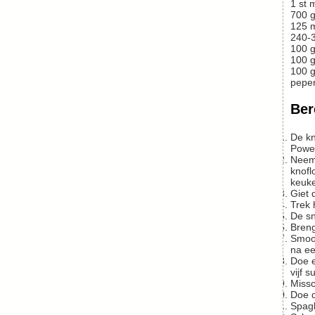
1
st
m
700
g
125
240-
100
g
100
g
100
g
peper
Ber
De knoflook als eerste snijden en dan 10 minuten laten liggen. Waarom? Lees Eating on the Wild Side (in Nederland: Supergroente &
Power
Neem
knofl
keuke
Gie
Trek
De 
Bre
Smoor de ui op middelhoog vuur in de pan met het restant olie. Als ze zacht en gelig begint te worden, de krenten erbij doen. Als die
na ee
Doe er een scheutje water bij en wat peper en zout. Leg het deksel op de pan en laat het op middelhoog vuur een minuut of
vijf 
Mis
Doe
Spag