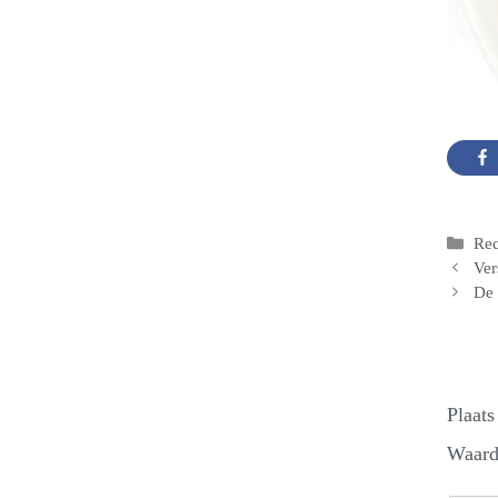
Cat
Re
Ver
De 
Plaats
Waard