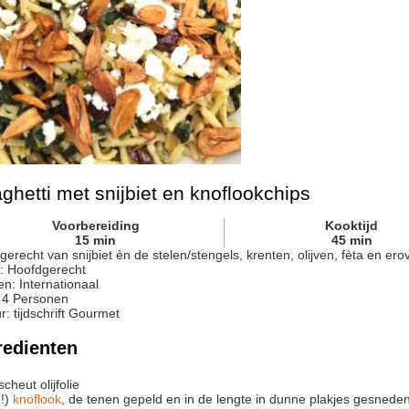
ghetti met snijbiet en knoflookchips
Voorbereiding
Kooktijd
15
min
45
min
gerecht van snijbiet èn de stelen/stengels, krenten, olijven, fèta en er
:
Hoofdgerecht
en:
Internationaal
:
4
Personen
r
:
tijdschrift Gourmet
redienten
scheut
olijfolie
!)
knoflook
, de tenen gepeld en in de lengte in dunne plakjes gesnede