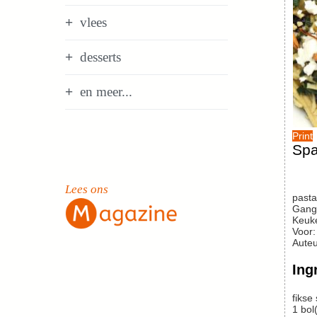
vlees
desserts
en meer...
Print
Spa
Lees ons
pasta
Gang
Keuk
Voor
Auteu
Ing
fikse
1
bol(