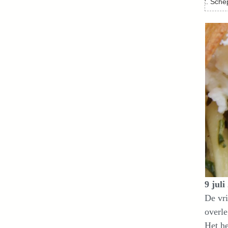
Sche
9 juli
De vr
overle
Het he