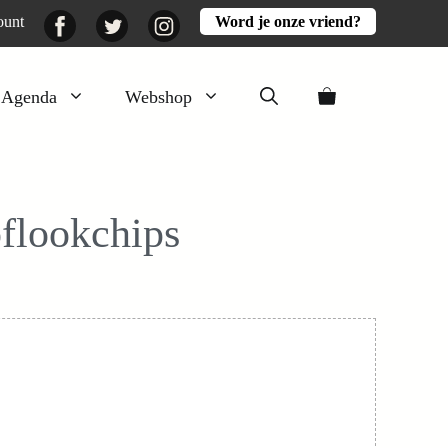
Facebook
Twitter
Instagram
ount
Word je onze vriend?
Agenda
Webshop
Veluwezomer
Aarde en mest
oflookchips
Activiteiten
Boeken
Mooi
Lekker