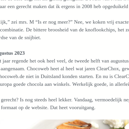
ar een gerecht maken dat ik ergens in 2008 heb opgeduikeld e
ijk,” zei mrs. M “Is er nog meer?” Nee, we koken vrij exacte
ombinatie. De bittere broosheid van de knoflookchips, het zo
rdse van de snijbiet.
gustus 2023
it jaar regende het ook heel veel, de tweede helft van august
te aangenaam. Chocoweb heet al heel wat jaren ClearChox, 
ocoweb.de niet in Duitsland konden starten. En nu is ClearCh
uropa goede chocola aan winkels. Werkelijk goede, in allerlei
 gerecht? Is nog steeds heel lekker. Vandaag, vermoedelijk ne
formaat op de website. Dat heet vooruitgang.