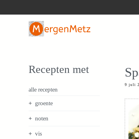
Ga
naar
de
inhoud
Recepten met
Sp
9 juli
alle recepten
groente
noten
vis