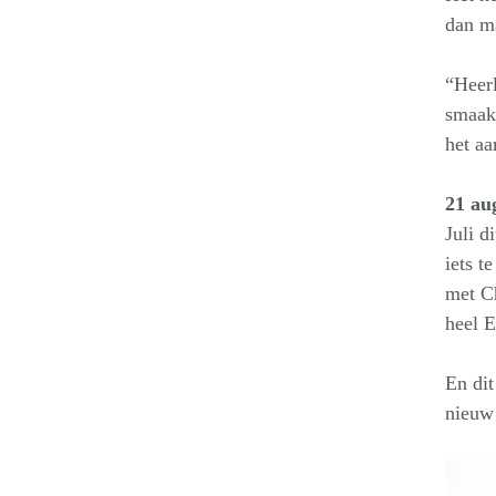
dan ma
“Heerl
smaakc
het aa
21 au
Juli d
iets 
met Ch
heel E
En dit
nieuw 