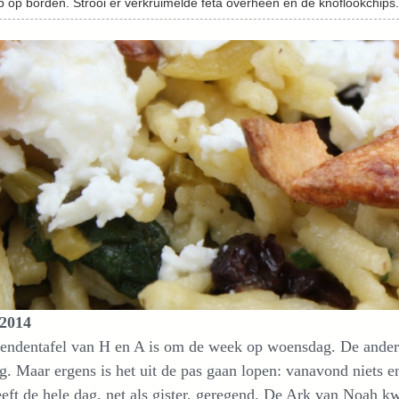
p op borden. Strooi er verkruimelde feta overheen en de knoflookchips
 2014
iendentafel van H en A is om de week op woensdag. De ande
g. Maar ergens is het uit de pas gaan lopen: vanavond niets
eft de hele dag, net als gister, geregend. De Ark van Noah k