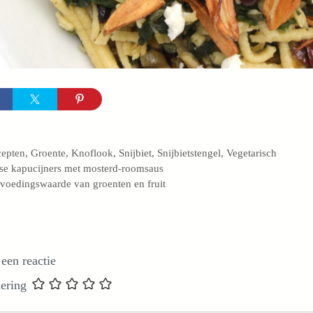
egorieën
cepten
,
Groente
,
Knoflook
,
Snijbiet
,
Snijbietstengel
,
Vegetarisch
se kapucijners met mosterd-roomsaus
voedingswaarde van groenten en fruit
 een reactie
ering