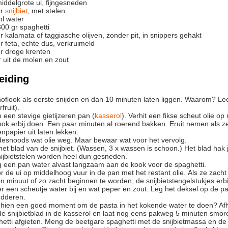
iddelgrote ui, fijngesneden
r
snijbiet
, met stelen
ml
water
300
gr
spaghetti
r
kalamata of taggiasche olijven,
zonder pit, in snippers gehakt
r
feta, echte dus, verkruimeld
r
droge krenten
 uit de molen en zout
eiding
fruit).
 een stevige gietijzeren pan (
kasserol
). Verhit een fikse scheut olie o
ook erbij doen. Een paar minuten al roerend bakken. Eruit nemen als z
npapier uit laten lekken.
t desnoods wat olie weg. Maar bewaar wat voor het vervolg.
 het blad van de snijbiet. (Wassen, 3 x wassen is schoon.) Het blad hak j
snijbietstelen worden heel dun gesneden.
ng een pan water alvast langzaam aan de kook voor de spaghetti.
n minuut of zo zacht beginnen te worden, de snijbietstengelstukjes erbi
sudderen.
schien een goed moment om de pasta in het kokende water te doen? Afha
 de snijbietblad in de kasserol en laat nog eens pakweg 5 minuten smor
hetti afgieten. Meng de beetgare spaghetti met de snijbietmassa en de o