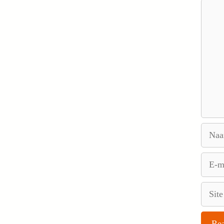
Reacti
Naam
E-
mail
Site