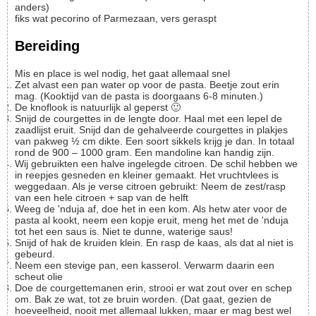
anders)
fiks wat
pecorino of Parmezaan, vers geraspt
Bereiding
Mis en place is wel nodig, het gaat allemaal snel
Zet alvast een pan water op voor de pasta. Beetje zout erin
mag. (Kooktijd van de pasta is doorgaans 6-8 minuten.)
De knoflook is natuurlijk al geperst 🙂
Snijd de courgettes in de lengte door. Haal met een lepel de
zaadlijst eruit. Snijd dan de gehalveerde courgettes in plakjes
van pakweg ½ cm dikte. Een soort sikkels krijg je dan. In totaal
rond de 900 – 1000 gram. Een mandoline kan handig zijn.
Wij gebruikten een halve ingelegde citroen. De schil hebben we
in reepjes gesneden en kleiner gemaakt. Het vruchtvlees is
weggedaan. Als je verse citroen gebruikt: Neem de zest/rasp
van een hele citroen + sap van de helft
Weeg de 'nduja af, doe het in een kom. Als hetw ater voor de
pasta al kookt, neem een kopje eruit, meng het met de 'nduja
tot het een saus is. Niet te dunne, waterige saus!
Snijd of hak de kruiden klein. En rasp de kaas, als dat al niet is
gebeurd.
Neem een stevige pan, een kasserol. Verwarm daarin een
scheut olie
Doe de courgettemanen erin, strooi er wat zout over en schep
om. Bak ze wat, tot ze bruin worden. (Dat gaat, gezien de
hoeveelheid, nooit met allemaal lukken, maar er mag best wel