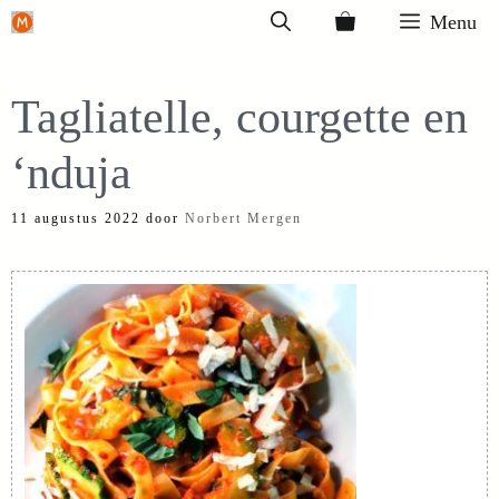
Ga
Menu
naar
de
Tagliatelle, courgette en
inhoud
‘nduja
11 augustus 2022
door
Norbert Mergen