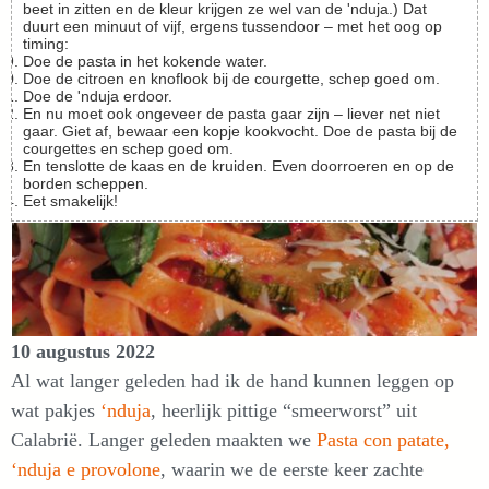
beet in zitten en de kleur krijgen ze wel van de 'nduja.) Dat
duurt een minuut of vijf, ergens tussendoor – met het oog op
timing:
Doe de pasta in het kokende water.
Doe de citroen en knoflook bij de courgette, schep goed om.
Doe de 'nduja erdoor.
En nu moet ook ongeveer de pasta gaar zijn – liever net niet
gaar. Giet af, bewaar een kopje kookvocht. Doe de pasta bij de
courgettes en schep goed om.
En tenslotte de kaas en de kruiden. Even doorroeren en op de
borden scheppen.
Eet smakelijk!
10 augustus 2022
Al wat langer geleden had ik de hand kunnen leggen op
wat pakjes
‘nduja
, heerlijk pittige “smeerworst” uit
Calabrië. Langer geleden maakten we
Pasta con patate,
‘nduja e provolone
, waarin we de eerste keer zachte