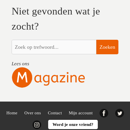
Niet gevonden wat je
zocht?
Zoeken
Lees ons
Facebook
Twi
Home
Over ons
Contact
Mijn account
Instagram
Word je onze vriend?