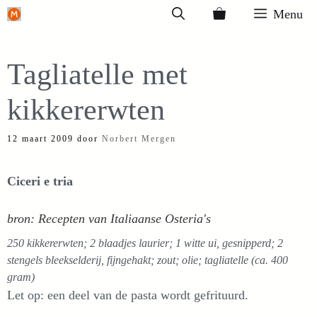
Ga
Menu
naar
de
Tagliatelle met
inhoud
kikkererwten
12 maart 2009
door
Norbert Mergen
Ciceri e tria
bron: Recepten van Italiaanse Osteria's
250 kikkererwten; 2 blaadjes laurier; 1 witte ui, gesnipperd; 2
stengels bleekselderij, fijngehakt; zout; olie; tagliatelle (ca. 400
gram)
Let op: een deel van de pasta wordt gefrituurd.