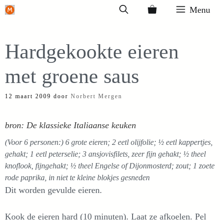
Ga
Menu
naar
de
Hardgekookte eieren
inhoud
met groene saus
12 maart 2009
door
Norbert Mergen
bron: De klassieke Italiaanse keuken
(Voor 6 personen:) 6 grote eieren; 2 eetl olijfolie; ½ eetl kappertjes,
gehakt; 1 eetl peterselie; 3 ansjovisfilets, zeer fijn gehakt; ½ theel
knoflook, fijngehakt; ½ theel Engelse of Dijonmosterd; zout; 1 zoete
rode paprika, in niet te kleine blokjes gesneden
Dit worden gevulde eieren.
Kook de eieren hard (10 minuten). Laat ze afkoelen. Pel