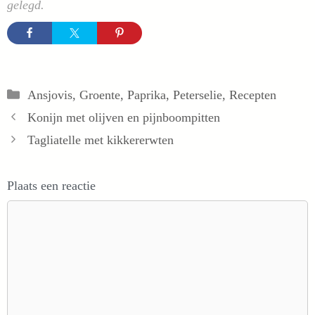
gelegd.
Categorieën
Ansjovis
,
Groente
,
Paprika
,
Peterselie
,
Recepten
Konijn met olijven en pijnboompitten
Tagliatelle met kikkererwten
Plaats een reactie
Reactie