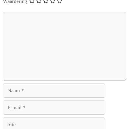
Waardering
Reactie
Naam
E-
mail
Site