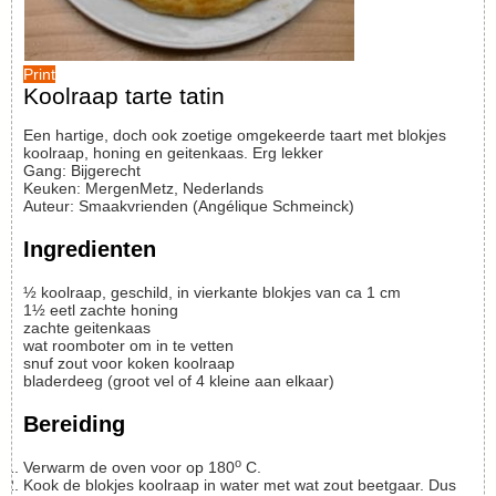
Print
Koolraap tarte tatin
Een hartige, doch ook zoetige omgekeerde taart met blokjes
koolraap, honing en geitenkaas. Erg lekker
Gang:
Bijgerecht
Keuken:
MergenMetz, Nederlands
Auteur
:
Smaakvrienden (Angélique Schmeinck)
Ingredienten
½
koolraap, geschild, in vierkante blokjes van ca 1 cm
1½
eetl
zachte honing
zachte geitenkaas
wat
roomboter om in te vetten
snuf
zout voor koken koolraap
bladerdeeg (groot vel of 4 kleine aan elkaar)
Bereiding
o
Verwarm de oven voor op 180
C.
Kook de blokjes koolraap in water met wat zout beetgaar. Dus