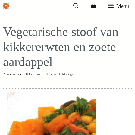
Ga
Menu
naar
de
Vegetarische stoof van
inhoud
kikkererwten en zoete
aardappel
7 oktober 2017
door
Norbert Mergen