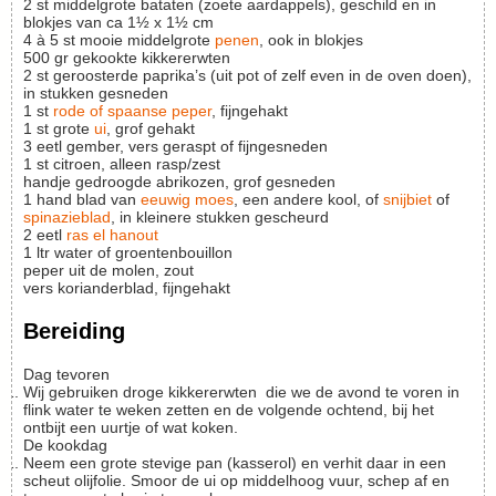
2
st
middelgrote bataten (zoete aardappels), geschild en in
blokjes van ca 1½ x 1½ cm
4 à 5
st
mooie middelgrote
penen
, ook in blokjes
500
gr
gekookte kikkererwten
2
st
geroosterde paprika’s (uit pot of zelf even in de oven doen),
in stukken gesneden
1
st
rode of spaanse peper
, fijngehakt
1
st
grote
ui
, grof gehakt
3
eetl
gember, vers geraspt of fijngesneden
1
st
citroen, alleen rasp/zest
handje
gedroogde abrikozen, grof gesneden
1
hand
blad van
eeuwig moes
, een andere kool, of
snijbiet
of
spinazieblad
, in kleinere stukken gescheurd
2
eetl
ras el hanout
1
ltr
water of groentenbouillon
peper uit de molen, zout
vers korianderblad, fijngehakt
Bereiding
Dag tevoren
Wij gebruiken droge kikkererwten die we de avond te voren in
flink water te weken zetten en de volgende ochtend, bij het
ontbijt een uurtje of wat koken.
De kookdag
Neem een grote stevige pan (kasserol) en verhit daar in een
scheut olijfolie. Smoor de ui op middelhoog vuur, schep af en