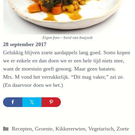
Eigen foto – bord van Itsajook
28 september 2017
Gelukkig blijven zoete aardappels lang goed. Soms kopen
we er enkele en dan doen we er een hele tijd niets mee,
want de moestuin geeft genoeg. Maar geen bataten.
Mrs. M vond het verrukkelijk. “Dit mag vaker,” zei ze.
(En daarvoor doen we het.)
Categorieën
Recepten
,
Groente
,
Kikkererwten
,
Vegetarisch
,
Zoete