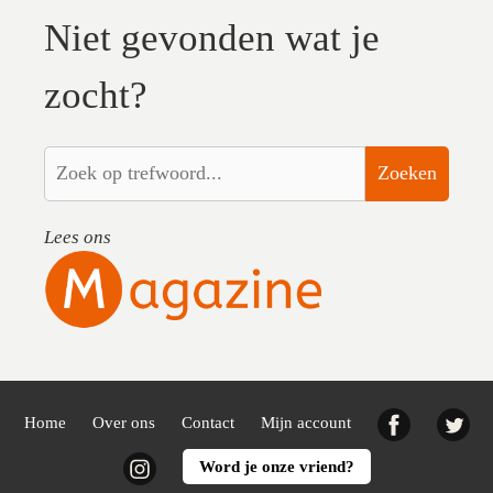
Niet gevonden wat je
zocht?
Zoeken
Lees ons
Facebook
Twi
Home
Over ons
Contact
Mijn account
Instagram
Word je onze vriend?