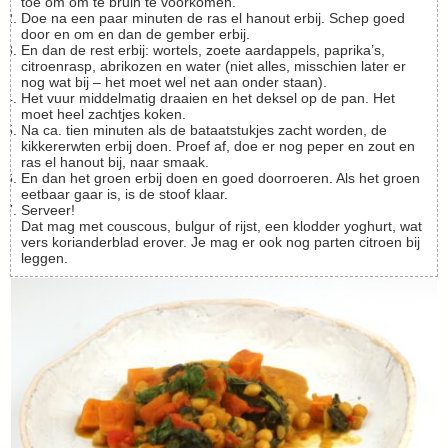
toe om om te bruin te voorkomen.
Doe na een paar minuten de ras el hanout erbij. Schep goed
door en om en dan de gember erbij.
En dan de rest erbij: wortels, zoete aardappels, paprika’s,
citroenrasp, abrikozen en water (niet alles, misschien later er
nog wat bij – het moet wel net aan onder staan).
Het vuur middelmatig draaien en het deksel op de pan. Het
moet heel zachtjes koken.
Na ca. tien minuten als de bataatstukjes zacht worden, de
kikkererwten erbij doen. Proef af, doe er nog peper en zout en
ras el hanout bij, naar smaak.
En dan het groen erbij doen en goed doorroeren. Als het groen
eetbaar gaar is, is de stoof klaar.
Serveer!
Dat mag met couscous, bulgur of rijst, een klodder yoghurt, wat
vers korianderblad erover. Je mag er ook nog parten citroen bij
leggen.