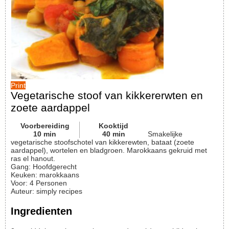
Print
Vegetarische stoof van kikkererwten en
zoete aardappel
Voorbereiding
Kooktijd
10
min
40
min
Smakelijke
vegetarische stoofschotel van kikkerewten, bataat (zoete
aardappel), wortelen en bladgroen. Marokkaans gekruid met
ras el hanout.
Gang:
Hoofdgerecht
Keuken:
marokkaans
Voor
:
4
Personen
Auteur
:
simply recipes
Ingredienten