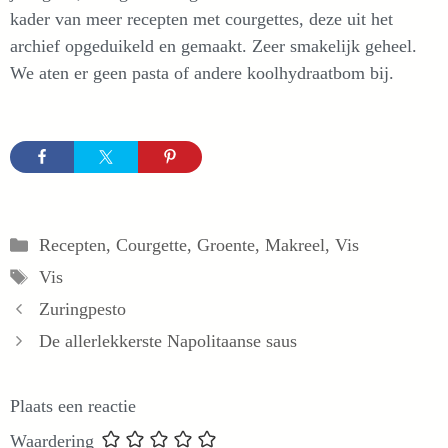
kader van meer recepten met courgettes, deze uit het
archief opgeduikeld en gemaakt. Zeer smakelijk geheel.
We aten er geen pasta of andere koolhydraatbom bij.
Categorieën
Recepten
,
Courgette
,
Groente
,
Makreel
,
Vis
Tags
Vis
Zuringpesto
De allerlekkerste Napolitaanse saus
Plaats een reactie
Waardering