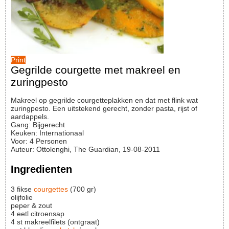
Print
Gegrilde courgette met makreel en
zuringpesto
Makreel op gegrilde courgetteplakken en dat met flink wat
zuringpesto. Een uitstekend gerecht, zonder pasta, rijst of
aardappels.
Gang:
Bijgerecht
Keuken:
Internationaal
Voor
:
4
Personen
Auteur
:
Ottolenghi, The Guardian, 19-08-2011
Ingredienten
3
fikse
courgettes
(700 gr)
olijfolie
peper & zout
4
eetl
citroensap
4
st
makreelfilets (ontgraat)