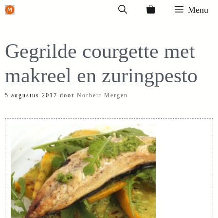
Ga
Menu
naar
de
Gegrilde courgette met
inhoud
makreel en zuringpesto
5 augustus 2017
door
Norbert Mergen