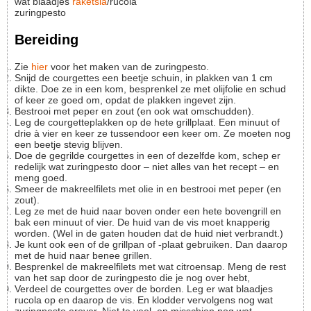
wat blaadjes
raketsla
/rucola
zuringpesto
Bereiding
Zie
hier
voor het maken van de zuringpesto.
Snijd de courgettes een beetje schuin, in plakken van 1 cm
dikte. Doe ze in een kom, besprenkel ze met olijfolie en schud
of keer ze goed om, opdat de plakken ingevet zijn.
Bestrooi met peper en zout (en ook wat omschudden).
Leg de courgetteplakken op de hete grillplaat. Een minuut of
drie à vier en keer ze tussendoor een keer om. Ze moeten nog
een beetje stevig blijven.
Doe de gegrilde courgettes in een of dezelfde kom, schep er
redelijk wat zuringpesto door – niet alles van het recept – en
meng goed.
Smeer de makreelfilets met olie in en bestrooi met peper (en
zout).
Leg ze met de huid naar boven onder een hete bovengrill en
bak een minuut of vier. De huid van de vis moet knapperig
worden. (Wel in de gaten houden dat de huid niet verbrandt.)
Je kunt ook een of de grillpan of -plaat gebruiken. Dan daarop
met de huid naar benee grillen.
Besprenkel de makreelfilets met wat citroensap. Meng de rest
van het sap door de zuringpesto die je nog over hebt,
Verdeel de courgettes over de borden. Leg er wat blaadjes
rucola op en daarop de vis. En klodder vervolgens nog wat