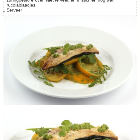
zuringpesto erover. Niet te veel. en misschien nog wat
rucolablaadjes.
Serveer