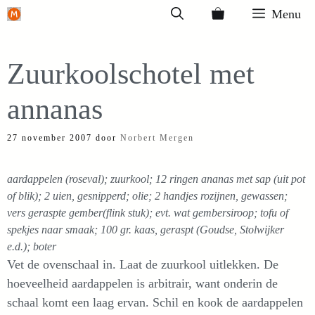
Ga
Menu
naar
de
Zuurkoolschotel met
inhoud
annanas
27 november 2007
door
Norbert Mergen
aardappelen (roseval); zuurkool; 12 ringen ananas met sap (uit pot
of blik); 2 uien, gesnipperd; olie; 2 handjes rozijnen, gewassen;
vers geraspte gember(flink stuk); evt. wat gembersiroop; tofu of
spekjes naar smaak; 100 gr. kaas, geraspt (Goudse, Stolwijker
e.d.); boter
Vet de ovenschaal in. Laat de zuurkool uitlekken. De
hoeveelheid aardappelen is arbitrair, want onderin de
schaal komt een laag ervan. Schil en kook de aardappelen