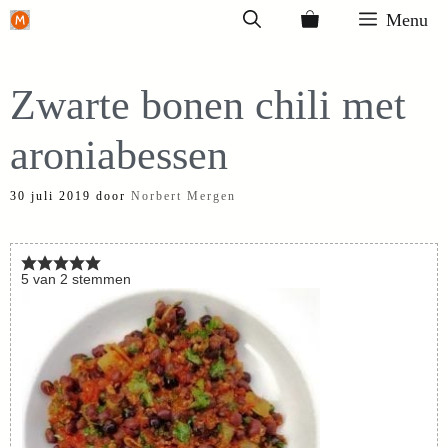
Ga
Menu
naar
de
Zwarte bonen chili met
inhoud
aroniabessen
30 juli 2019
door
Norbert Mergen
5
van
2
stemmen