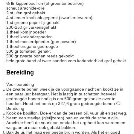
½
ltr
kippenbouillon (of groentenbouillon)
scheut
arachide-olie
2
st
uien
grof gehakt
4
st
tenen knoflook
geperst (kwartier tevoren)
1
st
groene peper
fijngehakt
200-250
gr
varkensgehakt
1
theel
komijnpoeder
1
theel
korianderpoeder
1
theel
mosterdpoeder
(gun powder)
1
theel
oregano
gedroogde
500
gr
tomaten, gehakt
500
gr
zwarte bonen
reeds gekookt
hele grote hand of twee handen vers korianderblad
grof gehakt
Bereiding
Voor-bereiding
De zwarte bonen week je de voorgaande nacht en kookt ze in
een paar uur beetgaar. Het is lastig in te schatten hoeveel
gedroogde bonen nodig is om 500 gram gekookte over te
houden. Houd het eens op 327,6 gram gedroogde bonen 🙂
Bereiding
Kook de bouillon. Doe er dan de bessen bij, vuur uit en zet weg.
Neem een stevige (gietijzeren) pan en verhit de scheut olie.
Arachide heeft de voorkeur, omdat het erg heet kan worden en
we gaan ui maar ook gehakt bakken.
Bak de ui, het mag een beetje bruin worden. Als het er goed