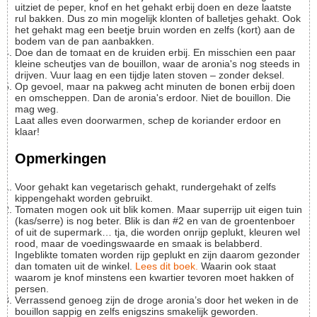
uitziet de peper, knof en het gehakt erbij doen en deze laatste
rul bakken. Dus zo min mogelijk klonten of balletjes gehakt. Ook
het gehakt mag een beetje bruin worden en zelfs (kort) aan de
bodem van de pan aanbakken.
Doe dan de tomaat en de kruiden erbij. En misschien een paar
kleine scheutjes van de bouillon, waar de aronia's nog steeds in
drijven. Vuur laag en een tijdje laten stoven – zonder deksel.
Op gevoel, maar na pakweg acht minuten de bonen erbij doen
en omscheppen. Dan de aronia's erdoor. Niet de bouillon. Die
mag weg.
Laat alles even doorwarmen, schep de koriander erdoor en
klaar!
Opmerkingen
Voor gehakt kan vegetarisch gehakt, rundergehakt of zelfs
kippengehakt worden gebruikt.
Tomaten mogen ook uit blik komen. Maar superrijp uit eigen tuin
(kas/serre) is nog beter. Blik is dan #2 en van de groentenboer
of uit de supermark… tja, die worden onrijp geplukt, kleuren wel
rood, maar de voedingswaarde en smaak is belabberd.
Ingeblikte tomaten worden rijp geplukt en zijn daarom gezonder
dan tomaten uit de winkel.
Lees dit boek.
Waarin ook staat
waarom je knof minstens een kwartier tevoren moet hakken of
persen.
Verrassend genoeg zijn de droge aronia’s door het weken in de
bouillon sappig en zelfs enigszins smakelijk geworden.