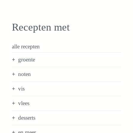
Recepten met
alle recepten
groente
noten
vis
vlees
desserts
en meer...