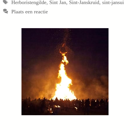
Tags
Herboristengilde
,
Sint Jan
,
Sint-Janskruid
,
sint-jansui
Plaats een reactie