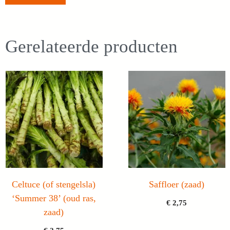
Gerelateerde producten
Celtuce (of stengelsla)
Saffloer (zaad)
‘Summer 38’ (oud ras,
€
2,75
zaad)